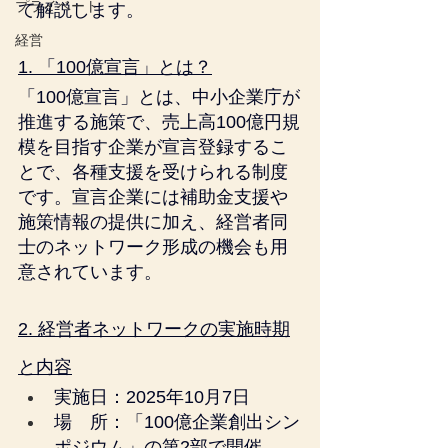
プライベート
て解説します。
経営
1. 「100億宣言」とは？
「100億宣言」とは、中小企業庁が
推進する施策で、売上高100億円規
模を目指す企業が宣言登録するこ
とで、各種支援を受けられる制度
です。宣言企業には補助金支援や
施策情報の提供に加え、経営者同
士のネットワーク形成の機会も用
意されています。
2. 経営者ネットワークの実施時期
と内容
実施日：2025年10月7日
場　所：「100億企業創出シン
ポジウム」の第2部で開催