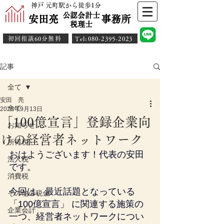
神戸 元町駅から徒歩1分
公認会計士
安田亮 事務所
​税理士
初回相談60分無料
​Tel:080-2395-2023
記事
全て
安田 亮
全て
2025年9月13日
「100億宣言」登録企業向
お知らせ
けの経営者ネットワーク
所得税
おはようございます！代表の安田
法人税
です。
消費税
今回は、最近話題となっている 
その他の税金
「100億宣言」 に関連する施策の
企業会計
一つ、経営者ネットワークについ