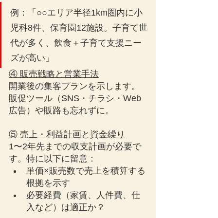
例：「○○エリア半径1km圏内に小
児科8件、保育園12施設。子育て世
代が多く、飲食＋子育て支援ニー
ズが高い」
④ 販売戦略と営業手法
開業後の集客プランを示します。
販促ツール（SNS・チラシ・Web
広告）や販路も忘れずに。
⑤ 売上・利益計画と資金繰り
1〜2年先までの収支計画が必要で
す。特に以下に留意：
単価×販売数で売上を積算する
根拠を示す
必要経費（家賃、人件費、仕
入など）は適正か？