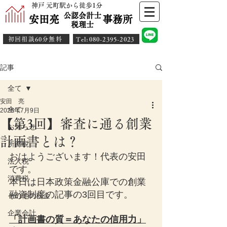
神戸 元町駅から徒歩1分
公認会計士
安田亮 事務所
​税理士
初回相談60分無料
​Tel:080-2395-2023
記事
全て
安田 亮
全て
2025年7月9日
【第3回】審査に通る創業
お知らせ
計画書とは？
所得税
おはようございます！代表の安田
法人税
です。
消費税
本日は日本政策金融公庫での創業
融資制度の記事の3回目です。
その他の税金
企業会計
「計画書の質＝あなたの信用力」