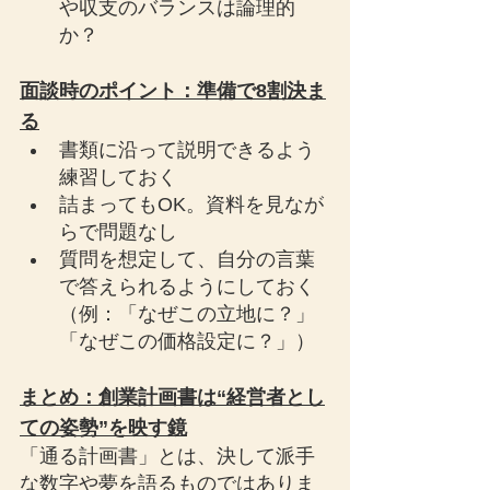
や収支のバランスは論理的
か？
面談時のポイント：準備で8割決ま
る
書類に沿って説明できるよう
練習しておく
詰まってもOK。資料を見なが
らで問題なし
質問を想定して、自分の言葉
で答えられるようにしておく
（例：「なぜこの立地に？」
「なぜこの価格設定に？」）
まとめ：創業計画書は“経営者とし
ての姿勢”を映す鏡
「通る計画書」とは、決して派手
な数字や夢を語るものではありま