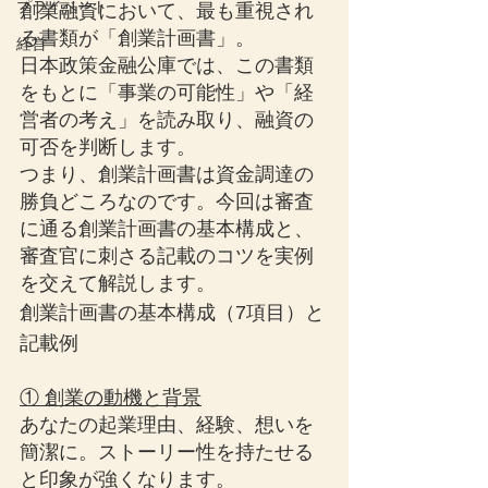
プライベート
創業融資において、最も重視され
る書類が「創業計画書」。
経営
日本政策金融公庫では、この書類
をもとに「事業の可能性」や「経
営者の考え」を読み取り、融資の
可否を判断します。
つまり、創業計画書は資金調達の
勝負どころなのです。今回は審査
に通る創業計画書の基本構成と、
審査官に刺さる記載のコツを実例
を交えて解説します。
創業計画書の基本構成（7項目）と
記載例
① 創業の動機と背景
あなたの起業理由、経験、想いを
簡潔に。ストーリー性を持たせる
と印象が強くなります。