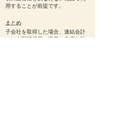
用することが前提です。
まとめ
子会社を取得した場合、連結会計
では支配獲得日に資産・負債を時
価評価するのが原則です。ただ
し、実務上の負担を考慮し、一定
の場合には前後の決算日に取引が
行われたものとみなすみなし取得
日の処理が認められています。
期中連結財務諸表においても、期
首、期中会計期間末日、その他の
適切に決算が行われた日をみなし
取得日とすることができます。そ
して、「その他の適切に決算が行
われた日」は四半期決算日に限ら