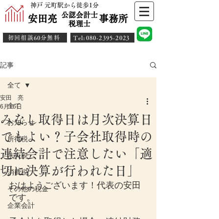
神戸 元町駅から徒歩1分
公認会計士
安田亮 事務所
​税理士
初回相談60分無料
​Tel:080-2395-2023
記事
全て
安田 亮
全て
6月16日
みなし取得日は月次決算日
お知らせ
でもよい？子会社取得時の
所得税
連結会計で注意したい「適
法人税
切に決算が行われた日」
消費税
おはようございます！代表の安田
その他の税金
です。
企業会計