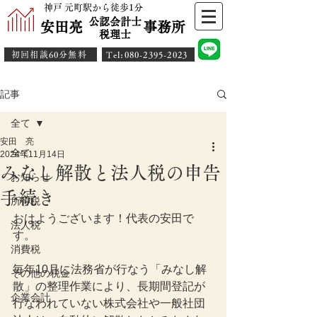
神戸 元町駅から徒歩1分
公認会計士
安田亮 事務所
​税理士
初回相談60分無料
​Tel:080-2395-2023
記事
全て
安田 亮
全て
2024年11月14日
みなし解散と法人税の申告
お知らせ
手続き
所得税
おはようございます！代表の安田で
法人税
す。
消費税
毎年10月に法務省が行なう「みなし解
その他の税金
散」の整理作業により、長期間登記が
企業会計
行なわれていない株式会社や一般社団