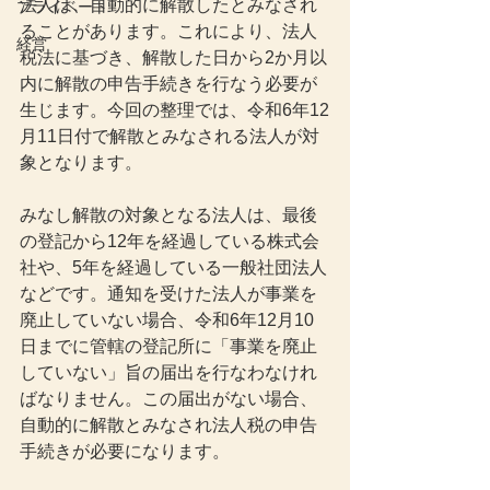
法人は、自動的に解散したとみなされ
プライベート
ることがあります。これにより、法人
経営
税法に基づき、解散した日から2か月以
内に解散の申告手続きを行なう必要が
生じます。今回の整理では、令和6年12
月11日付で解散とみなされる法人が対
象となります。
みなし解散の対象となる法人は、最後
の登記から12年を経過している株式会
社や、5年を経過している一般社団法人
などです。通知を受けた法人が事業を
廃止していない場合、令和6年12月10
日までに管轄の登記所に「事業を廃止
していない」旨の届出を行なわなけれ
ばなりません。この届出がない場合、
自動的に解散とみなされ法人税の申告
手続きが必要になります。