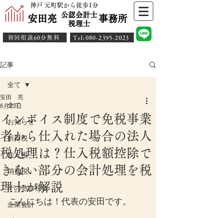
神戸 元町駅から徒歩1分
公認会計士
安田亮 事務所
​税理士
初回相談60分無料
​Tel:080-2395-2023
記事
全て
安田 亮
全て
6月23日
インボイス制度で免税事業
お知らせ
者から仕入れた場合の法人
所得税
税処理は？仕入税額控除で
法人税
きない部分の会計処理を税
消費税
理士が解説
その他の税金
こんにちは！代表の安田です。
企業会計