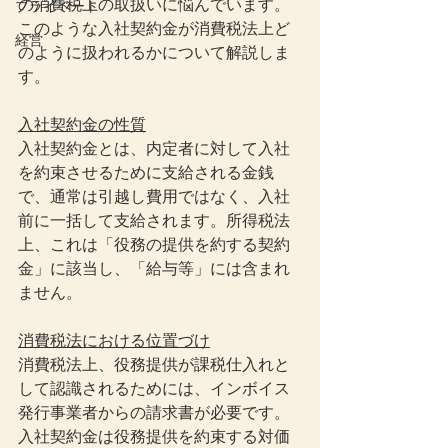
の消費税上の取扱いに悩んでいます。
プライベート
このような入社契約金が消費税法上ど
経営
のように扱われるかについて解説しま
す。
入社契約金の性質
入社契約金とは、内定者に対して入社
を約束させるために支給される金銭
で、通常は引越し費用ではなく、入社
前に一括して支給されます。所得税法
上、これは「役務の提供を約する契約
金」に該当し、「給与等」には含まれ
ません。
消費税法における位置づけ
消費税法上、役務提供が課税仕入れと
して認識されるためには、インボイス
発行事業者からの請求書が必要です。
入社契約金は役務提供を約束する対価