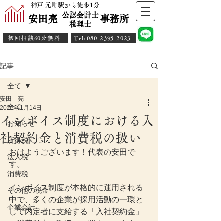
神戸 元町駅から徒歩1分
公認会計士
安田亮 事務所
​税理士
初回相談60分無料
​Tel:080-2395-2023
記事
全て
安田 亮
全て
2025年1月14日
インボイス制度における入
お知らせ
社契約金と消費税の扱い
所得税
おはようございます！代表の安田で
法人税
す。
消費税
インボイス制度が本格的に運用される
その他の税金
中で、多くの企業が採用活動の一環と
企業会計
して内定者に支給する「入社契約金」