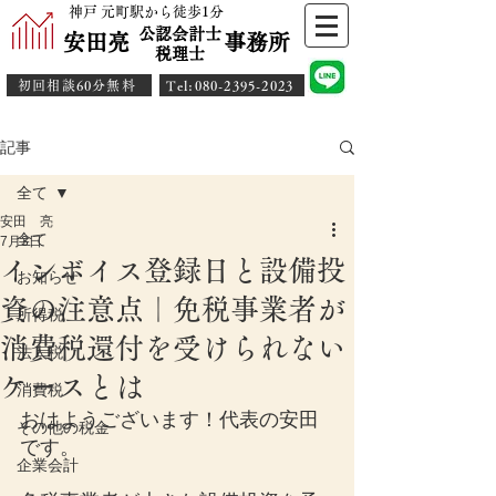
神戸 元町駅から徒歩1分
公認会計士
安田亮 事務所
​税理士
初回相談60分無料
​Tel:080-2395-2023
記事
全て
安田 亮
全て
7月3日
インボイス登録日と設備投
お知らせ
資の注意点｜免税事業者が
所得税
消費税還付を受けられない
法人税
ケースとは
消費税
おはようございます！代表の安田
その他の税金
です。
企業会計