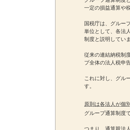
グループ通算制度
一定の損益通算や
国税庁は、グルー
単位として、各法
制度と説明してい
従来の連結納税制
プ全体の法人税申
これに対し、グル
す。
原則は各法人が個
グループ通算制度
つまり、通算親法