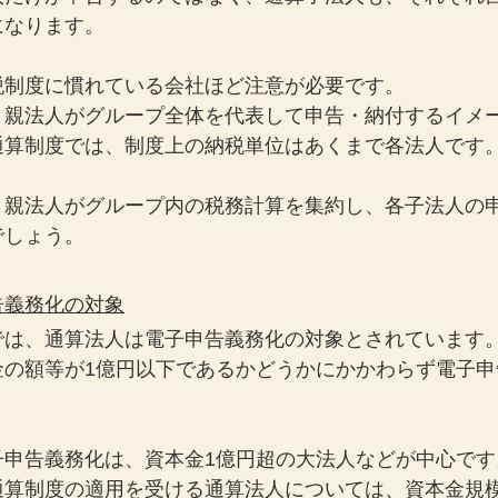
になります。
税制度に慣れている会社ほど注意が必要です。
、親法人がグループ全体を代表して申告・納付するイメ
通算制度では、制度上の納税単位はあくまで各法人です
、親法人がグループ内の税務計算を集約し、各子法人の
でしょう。
告義務化の対象
では、通算法人は電子申告義務化の対象とされています
金の額等が1億円以下であるかどうかにかかわらず電子申
子申告義務化は、資本金1億円超の大法人などが中心です
通算制度の適用を受ける通算法人については、資本金規