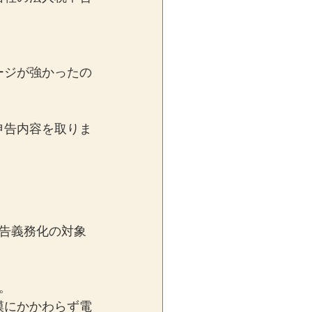
ージが強かったの
。
申告内容を取りま
。
告義務化の対象
。
模にかかわらず電