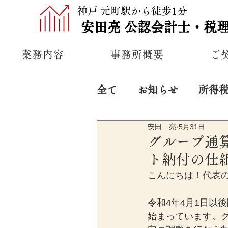
神戸 元町駅から徒歩1分
安田亮
公認
会計士・税
業務内容
事務所概要
ご
全て
お知らせ
所得
安田 亮
5月31日
プライベート
経営
グループ通
ト納付の仕
こんにちは！代表
令和4年4月1日以
始まっています。グ