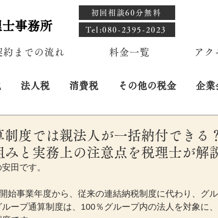
初回相談60分無料
理士事務所
​Tel:080-2395-2023
契約までの流れ
料金一覧
アク
税
法人税
消費税
その他の税金
企業
算制度では親法人が一括納付できる
組みと実務上の注意点を税理士が解
の安田です。
後開始事業年度から、従来の連結納税制度に代わり、グ
ループ通算制度は、100％グループ内の法人を対象に