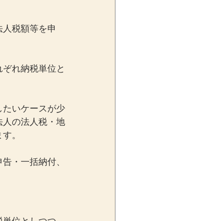
法人税額等を申
れぞれ納税単位と
したいケースが少
法人の法人税・地
ます。
申告・一括納付、