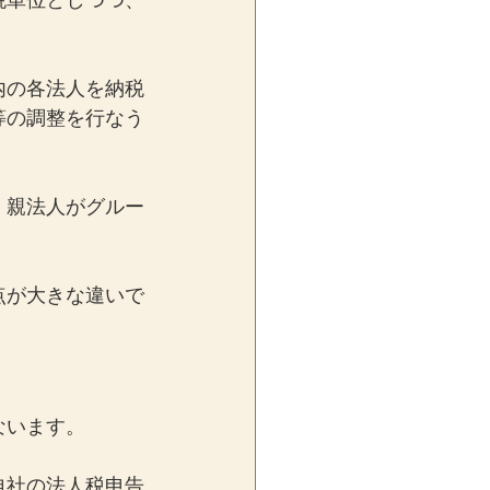
税単位としつつ、
内の各法人を納税
等の調整を行なう
、親法人がグルー
点が大きな違いで
ないます。
自社の法人税申告