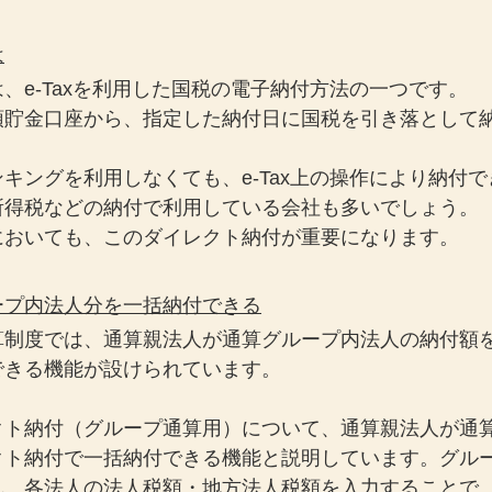
は
、e-Taxを利用した国税の電子納付方法の一つです。
預貯金口座から、指定した納付日に国税を引き落として
キングを利用しなくても、e-Tax上の操作により納付
所得税などの納付で利用している会社も多いでしょう。
においても、このダイレクト納付が重要になります。
ープ内法人分を一括納付できる
算制度では、通算親法人が通算グループ内法人の納付額
できる機能が設けられています。
クト納付（グループ通算用）について、通算親法人が通
クト納付で一括納付できる機能と説明しています。グル
れ、各法人の法人税額・地方法人税額を入力することで