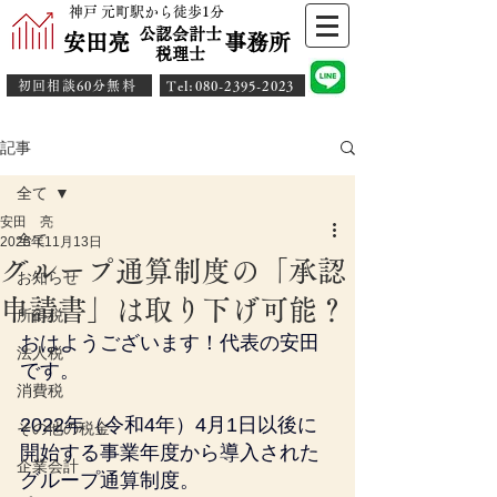
神戸 元町駅から徒歩1分
公認会計士
安田亮 事務所
​税理士
初回相談60分無料
​Tel:080-2395-2023
記事
全て
安田 亮
全て
2025年11月13日
グループ通算制度の「承認
お知らせ
申請書」は取り下げ可能？
所得税
おはようございます！代表の安田
法人税
です。
消費税
2022年（令和4年）4月1日以後に
その他の税金
開始する事業年度から導入された
企業会計
グループ通算制度。