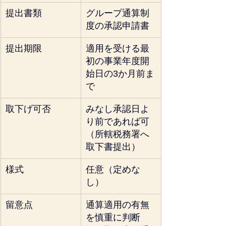
提出書類
グループ通算制
度の承認申請書
提出期限
適用を受ける最
初の事業年度開
始日の3か月前ま
で
取下げ可否
みなし承認日よ
り前であれば可
（所轄税務署へ
取下書提出）
様式
任意（定めな
し）
留意点
通算適用の有無
を慎重に判断