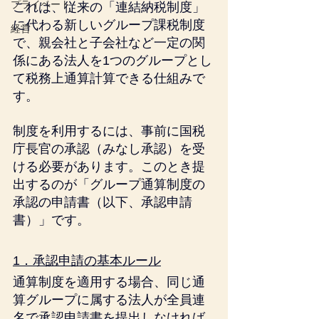
プライベート
これは、従来の「連結納税制度」
に代わる新しいグループ課税制度
経営
で、親会社と子会社など一定の関
係にある法人を1つのグループとし
て税務上通算計算できる仕組みで
す。
制度を利用するには、事前に国税
庁長官の承認（みなし承認）を受
ける必要があります。このとき提
出するのが「グループ通算制度の
承認の申請書（以下、承認申請
書）」です。
1．承認申請の基本ルール
通算制度を適用する場合、同じ通
算グループに属する法人が全員連
名で承認申請書を提出しなければ