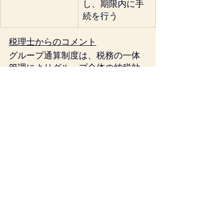
し、期限内に手
続を行う
税理士からのコメント
グループ通算制度は、税務の一体
管理によりグループ全体の納税効
率を高める反面、制度開始後の変
更や撤回は原則できません。した
がって、導入判断の段階で取下げ
可能な期間（みなし承認前）を意
識してスケジュールを組むことが
大切です。
制度の導入可否や取下げ対応に迷
った場合は、早めに専門家へご相
談ください。