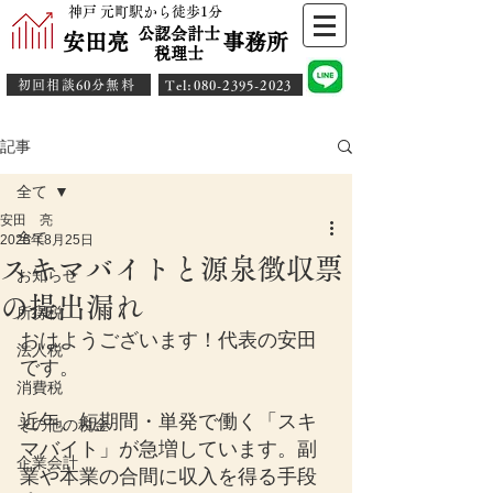
神戸 元町駅から徒歩1分
公認会計士
安田亮 事務所
​税理士
初回相談60分無料
​Tel:080-2395-2023
記事
全て
安田 亮
全て
2025年8月25日
スキマバイトと源泉徴収票
お知らせ
の提出漏れ
所得税
おはようございます！代表の安田
法人税
です。
消費税
近年、短期間・単発で働く「スキ
その他の税金
マバイト」が急増しています。副
企業会計
業や本業の合間に収入を得る手段