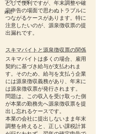
プライベート
として便利ですが、年末調整や確
定申告の場面で思わぬトラブルに
経営
つながるケースがあります。特に
注意したいのが、源泉徴収票の提
出漏れです。
スキマバイトと源泉徴収票の関係
スキマバイトは多くの場合、雇用
契約に基づき給与が支払われま
す。そのため、給与を支払う企業
には源泉徴収義務があり、年末に
は源泉徴収票が発行されます。
問題は、この収入を受け取った側
が本業の勤務先へ源泉徴収票を提
出し忘れるケースです。
本業の会社に提出しないまま年末
調整を終えると、正しい課税計算
が行なわれず、翌年の確定申告で