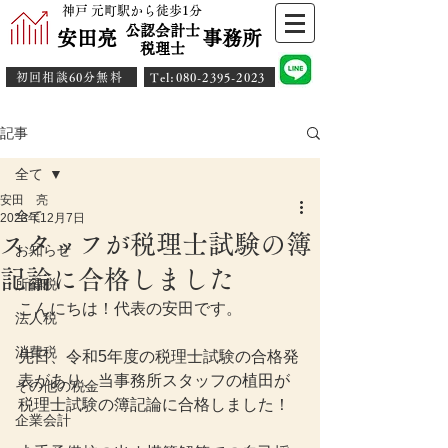
神戸 元町駅から徒歩1分
公認会計士
安田亮 事務所
​税理士
初回相談60分無料
​Tel:080-2395-2023
記事
全て
安田 亮
全て
2023年12月7日
スタッフが税理士試験の簿
お知らせ
記論に合格しました
所得税
こんにちは！代表の安田です。
法人税
消費税
先日、令和5年度の税理士試験の合格発
表があり、当事務所スタッフの植田が
その他の税金
税理士試験の簿記論に合格しました！
企業会計