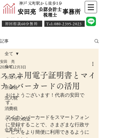
神戸 元町駅から徒歩1分
公認会計士
安田亮 事務所
​税理士
初回相談60分無料
​Tel:080-2395-2023
記事
全て
安田 亮
全て
2024年12月3日
スマホ用電子証明書とマイ
お知らせ
ナンバーカードの活用
所得税
おはようございます！代表の安田で
法人税
す。
消費税
マイナンバーカードをスマートフォン
その他の税金
に登録することで、さまざまな行政サ
企業会計
ービスをより簡便に利用できるように