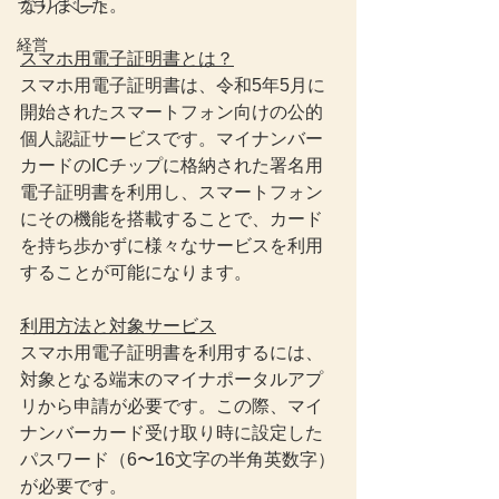
なりました。
プライベート
経営
スマホ用電子証明書とは？
スマホ用電子証明書は、令和5年5月に
開始されたスマートフォン向けの公的
個人認証サービスです。マイナンバー
カードのICチップに格納された署名用
電子証明書を利用し、スマートフォン
にその機能を搭載することで、カード
を持ち歩かずに様々なサービスを利用
することが可能になります。
利用方法と対象サービス
スマホ用電子証明書を利用するには、
対象となる端末のマイナポータルアプ
リから申請が必要です。この際、マイ
ナンバーカード受け取り時に設定した
パスワード（6〜16文字の半角英数字）
が必要です。