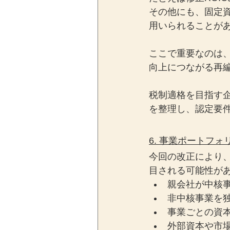
その他にも、固定
用いられることが
ここで重要なのは
向上につながる再
税制適格を目指す
を整理し、認定要
6. 事業ポートフ
今回の改正により
目される可能性が
親会社が中核
非中核事業を
事業ごとの資
外部資本や市