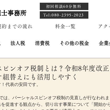
初回相談60分無料
理士事務所
​Tel:080-2395-2023
契約までの流れ
料金一覧
アク
税
法人税
消費税
その他の税金
企業
スピンオフ税制とは？令和8年度改正
オ組替えにも活用しやすく
す！代表の安田です。
正では、パーシャルスピンオフ税制の見直しが行なわれま
出を促進する観点から、切り出す事業について「開始から