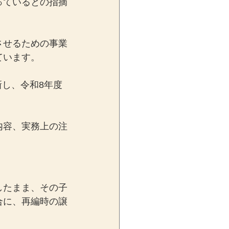
っているとの指摘
させるための事業
ています。
新し、令和8年度
内容、実務上の注
したまま、その子
合に、再編時の譲