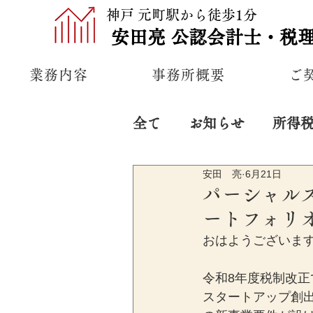
神戸 元町駅から徒歩1分
安田亮
公認
会計士・税
業務内容
事務所概要
ご
全て
お知らせ
所得
安田 亮
6月21日
プライベート
経営
パーシャル
ートフォリ
おはようございま
令和8年度税制改
スタートアップ創