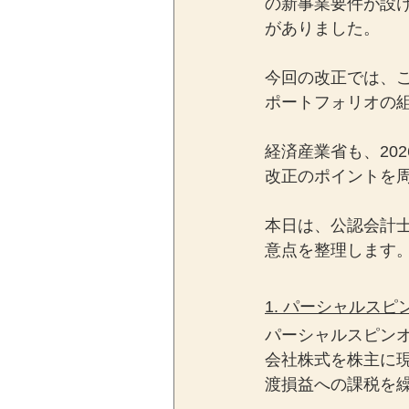
の新事業要件が設
がありました。
今回の改正では、
ポートフォリオの
経済産業省も、20
改正のポイントを
本日は、公認会計
意点を整理します
1. パーシャルス
パーシャルスピン
会社株式を株主に
渡損益への課税を