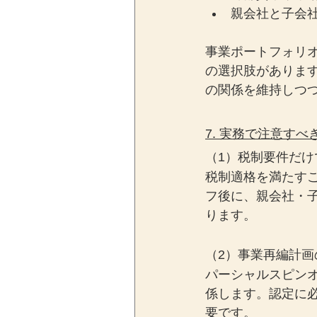
親会社と子会
事業ポートフォリ
の選択肢がありま
の関係を維持しつ
7. 実務で注意すべ
（1）税制要件だ
税制適格を満たす
フ後に、親会社・
ります。
（2）事業再編計
パーシャルスピン
係します。認定に
要です。