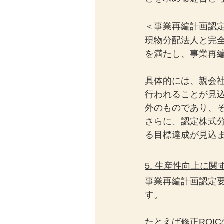
＜事業再編計画認
現物分配法人と完
を満たし、事業再
具体的には、親会
行われることが見
外のものであり、
さらに、認定株式
る目標達成が見込
5. 生産性向上に
事業再編計画認定
す。
たとえば修正ROI