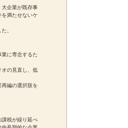
。大企業が既存事
件を満たせないケ
した。
事業に専念するた
リオの見直し、低
業再編の選択肢を
の課税が繰り延べ
は中長期的な企業