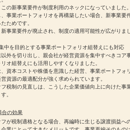
、この新事業要件が制度利用のネックになっていました
し、事業ポートフォリオを再構築したい場合、新事業要
ったためです。
、新事業要件が廃止され、制度の適用可能性が広がりま
の集中を目的とする事業ポートフォリオ組替えにも対応
業以外を切り出し、親会社が経営資源を集中すべきコア
ォリオ組替えにも活用しやすくなりました。
は、資本コストや株価を意識した経営、事業ポートフォ
経営資源の最適配分が強く求められています。
オフ税制の見直しは、こうした企業価値向上に向けた事
ます。
場合の効果
オフが税制適格となる場合、再編時に生じる譲渡損益へ
、企業にとって大きなメリットです。事業再編そのもの