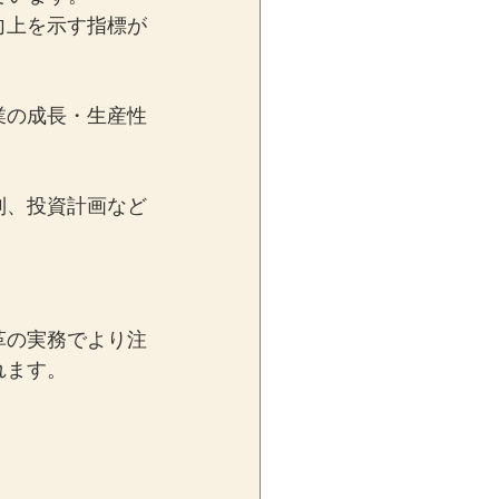
向上を示す指標が
業の成長・生産性
制、投資計画など
革の実務でより注
れます。