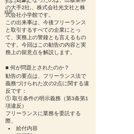
た。対象となったのは、出版業界
プライベート
の大手2社,、株式会社光文社と株
経営
式会社小学館です。
この出来事は、今後フリーランス
と取引するすべての企業にとっ
て、実務上の警鐘とも言えるもの
です。今回はこの勧告の内容と実
務上の留意点を解説します。
■ 何が問題とされたのか？
勧告の要点は、フリーランス法で
義務づけられた次の2点に関する違
反です：
① 取引条件の明示義務（第3条第1
項違反）
フリーランスに業務を委託する
際、
給付内容