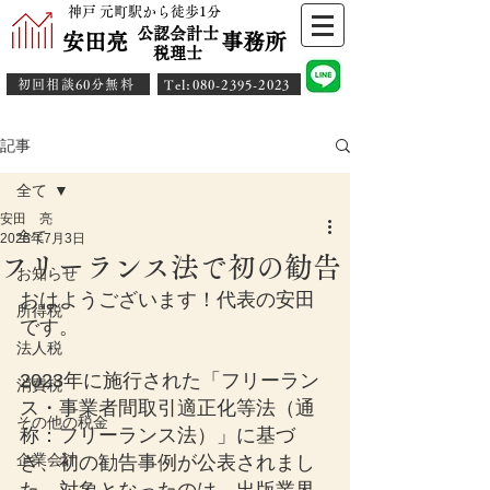
神戸 元町駅から徒歩1分
公認会計士
安田亮 事務所
​税理士
初回相談60分無料
​Tel:080-2395-2023
記事
全て
安田 亮
全て
2025年7月3日
フリーランス法で初の勧告
お知らせ
おはようございます！代表の安田
所得税
です。
法人税
2023年に施行された「フリーラン
消費税
ス・事業者間取引適正化等法（通
その他の税金
称：フリーランス法）」に基づ
企業会計
き、初の勧告事例が公表されまし