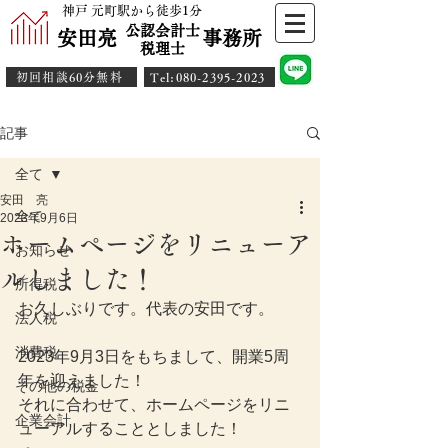
神戸 元町駅から徒歩1分
公認会計士
安田亮 事務所
​税理士
初回相談60分無料
​Tel:080-2395-2023
記事
全て
安田 亮
全て
2023年9月6日
ホームページをリニューア
お知らせ
ルしました！
所得税
お久しぶりです。代表の安田です。
法人税
消費税
2023年9月3日をもちまして、開業5周
年を迎えました！
その他の税金
それに合わせて、ホームページをリニ
企業会計
ューアルすることとしました！