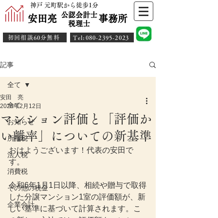
神戸 元町駅から徒歩1分
公認会計士
安田亮 事務所
​税理士
初回相談60分無料
​Tel:080-2395-2023
記事
全て
安田 亮
全て
2025年2月12日
マンション評価と「評価か
お知らせ
い離率」についての新基準
所得税
おはようございます！代表の安田で
法人税
す。
消費税
令和6年1月1日以降、相続や贈与で取得
その他の税金
した分譲マンション1室の評価額が、新
企業会計
しい基準に基づいて計算されます。こ