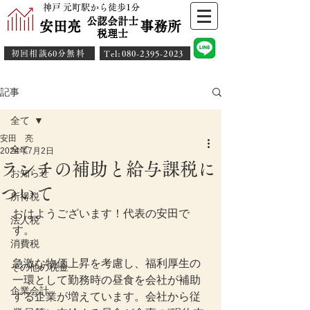
神戸 元町駅から徒歩1分
公認会計士
安田亮 事務所
​税理士
初回相談60分無料
​Tel:080-2395-2023
記事
全て
安田 亮
全て
2024年7月2日
ランチの補助と給与課税に
お知らせ
ついて
所得税
おはようございます！代表の安田で
法人税
す。
消費税
急激な物価上昇を考慮し、福利厚生の
その他の税金
一環として勤務時の昼食を会社が補助
企業会計
する企業が増えています。会社から従