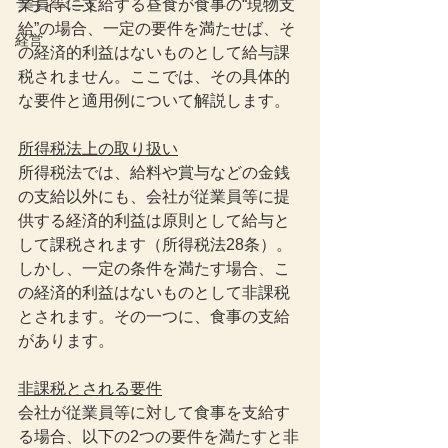
業員等に支給する昼食が食事の“現物支
プライベート
給”の場合、一定の要件を満たせば、そ
経営
の経済的利益はないものとして給与課
税されません。ここでは、その具体的
な要件と適用例について解説します。
所得税法上の取り扱い
所得税法では、給料や賞与などの金銭
の支給以外にも、会社が従業員等に提
供する経済的利益は原則として給与と
して課税されます（所得税法28条）。
しかし、一定の条件を満たす場合、こ
の経済的利益はないものとして非課税
とされます。その一つに、食事の支給
があります。
非課税とされる要件
会社が従業員等に対して食事を支給す
る場合、以下の2つの要件を満たすと非