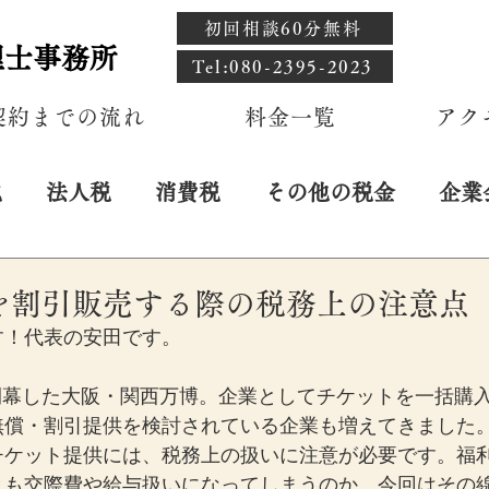
初回相談60分無料
理士事務所
​Tel:080-2395-2023
契約までの流れ
料金一覧
アク
税
法人税
消費税
その他の税金
企業
を割引販売する際の税務上の注意点
す！代表の安田です。
日に開幕した大阪・関西万博。企業としてチケットを一括購
無償・割引提供を検討されている企業も増えてきました
チケット提供には、税務上の扱いに注意が必要です。福
とも交際費や給与扱いになってしまうのか。今回はその