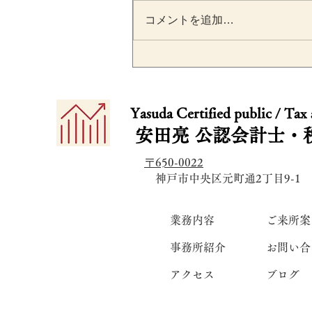
コメントを追加…
源泉所得税の納期の特例と
は？従業員10人以上になっ
​​Yasuda Certified public / Tax
場合の注意点を税理士が解
安田亮
公認会計士・
〒650-0022
​ 神戸市中央区元町通2丁目9-1
業務内容
ご来所案
事務所紹介
お問い合
アクセス
ブログ