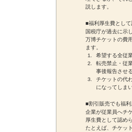
説します。
■福利厚生費として
国税庁が過去に示し
万博チケットの費
ます。
希望する全従業
転売禁止・従
事後報告させ
チケットの代
になってしま
■割引販売でも福
企業が従業員へチ
厚生費として認め
たとえば、チケッ