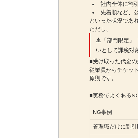
社内全体に割
先着順など、
といった状況であ
ただし、
🔺「部門限定
いとして課税対
■受け取った代金の
従業員からチケッ
原則です。
■実務でよくあるN
NG事例
管理職だけに割引