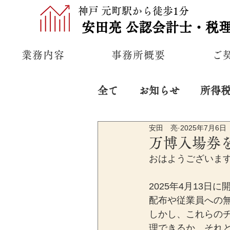
神戸 元町駅から徒歩1分
安田亮
公認
会計士・税
業務内容
事務所概要
ご
全て
お知らせ
所得
安田 亮
2025年7月6日
プライベート
経営
万博入場券
おはようございま
2025年4月13
配布や従業員への
しかし、これらの
理できるか、それ