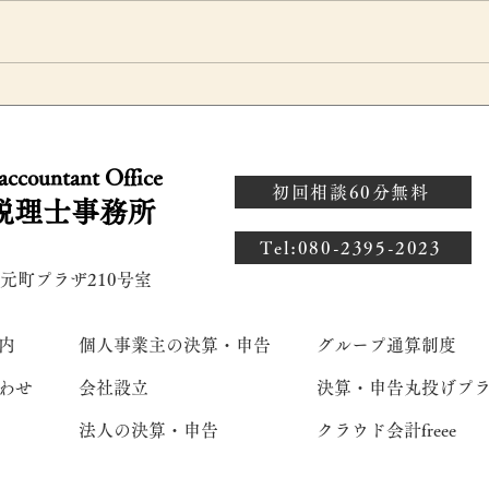
満期保険金を据え置いた場合
従
た
の税金に注意｜一時所得の計
厚
 accountant Office
説
算と確定申告のポイントを税
な
初回相談60分無料
税理士事務所
理士が解説
解
​Tel:080-2395-2023
 元町プラザ210号室
内
個人事業主の決算・申告
グループ通算制度
わせ
会社設立
決算・申告丸投げプ
法人の決算・申告
クラウド会計freee