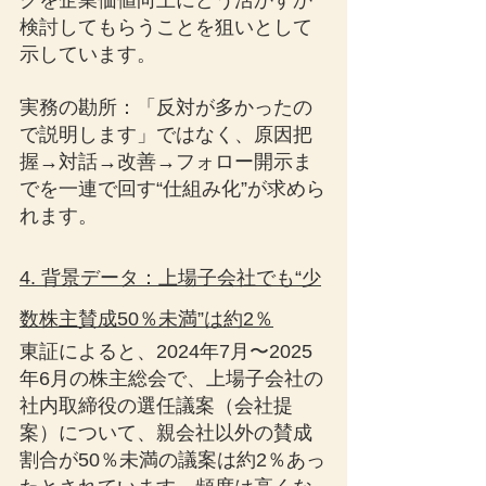
クを企業価値向上にどう活かすか
検討してもらうことを狙いとして
示しています。
実務の勘所：「反対が多かったの
で説明します」ではなく、原因把
握→対話→改善→フォロー開示ま
でを一連で回す“仕組み化”が求めら
れます。
4. 背景データ：上場子会社でも“少
数株主賛成50％未満”は約2％
東証によると、2024年7月〜2025
年6月の株主総会で、上場子会社の
社内取締役の選任議案（会社提
案）について、親会社以外の賛成
割合が50％未満の議案は約2％あっ