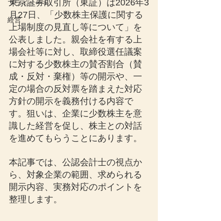
東京証券取引所（東証）は2026年3
プライベート
月27日、「少数株主保護に関する
経営
上場制度の見直し等について」を
公表しました。親会社を有する上
場会社等に対し、取締役選任議案
に対する少数株主の賛否割合（賛
成・反対・棄権）等の開示や、一
定の場合の反対票を踏まえた対応
方針の開示を義務付ける内容で
す。狙いは、企業に少数株主を意
識した経営を促し、株主との対話
を進めてもらうことにあります。
本記事では、公認会計士の視点か
ら、対象企業の範囲、求められる
開示内容、実務対応のポイントを
整理します。