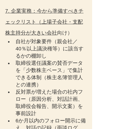
7. 企業実務：今から準備すべきチ
ェックリスト（上場子会社・支配
株主持分が大きい会社
向け）
自社が対象要件（親会社／
40％以上議決権等）に該当す
るかの棚卸し
取締役選任議案の賛否データ
を「少数株主ベース」で集計
できる体制（株主名簿管理人
との連携）
反対票が増えた場合の社内フ
ロー（原因分析、対話計画、
取締役会報告、開示文案）を
事前設計
6か月以内のフォロー開示に備
え、対話の記録（面談ログ、