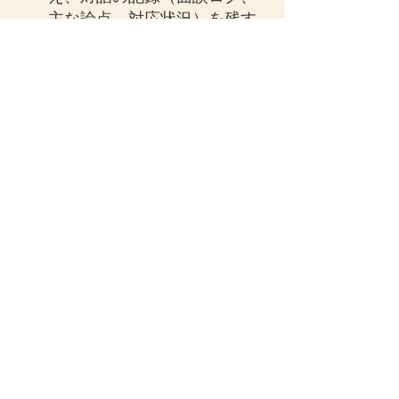
主な論点、対応状況）を残す
独立役員の独立性・政策保有
関係の開示準備（関係先、株
式数、保有目的等の整理）
まとめ：少数株主保護は「賛否の
見える化」＋「反対票への対応プ
ロセス」へ
今回の東証見直しは、支配株主と
少数株主の利益相反リスクを前提
に、取締役選任議案に対する少数
株主の賛否割合を可視化し、反対
票が大きい場合には原因把握・対
話・フォロー開示まで求めるもの
です。