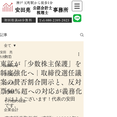
神戸 元町駅から徒歩1分
公認会計士
安田亮 事務所
​税理士
初回相談60分無料
​Tel:080-2395-2023
記事
全て
安田 亮
全て
5月21日
東証が「少数株主保護」を
お知らせ
制度強化へ｜取締役選任議
所得税
案の賛否割合開示と、反対
法人税
票50％超への対応が義務化
消費税
おはようございます！代表の安田
その他の税金
です。
企業会計