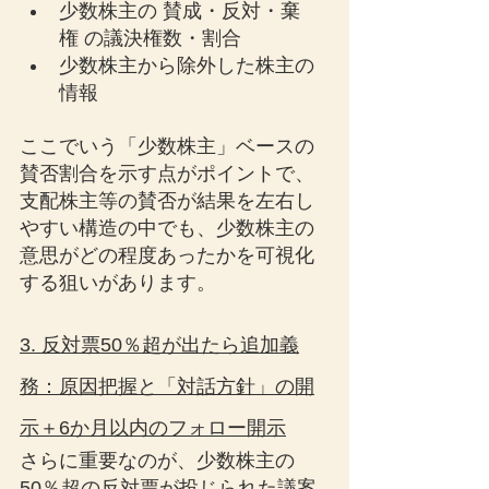
少数株主の 賛成・反対・棄
権 の議決権数・割合
少数株主から除外した株主の
情報
ここでいう「少数株主」ベースの
賛否割合を示す点がポイントで、
支配株主等の賛否が結果を左右し
やすい構造の中でも、少数株主の
意思がどの程度あったかを可視化
する狙いがあります。
3. 反対票50％超が出たら追加義
務：原因把握と「対話方針」の開
示＋6か月以内のフォロー開示
さらに重要なのが、少数株主の
50％超の反対票が投じられた議案