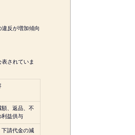
の違反が増加傾向
公表されていま
容
減額、返品、不
の利益供与
、下請代金の減