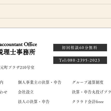
飲
特例有限会社の事前確定届出
決
用
給与｜職務執行開始日は定時
な
 accountant Office
解
株主総会開催日でよい？
方
初回相談60分無料
税理士事務所
資
​Tel:080-2395-2023
説
 元町プラザ210号室
内
個人事業主の決算・申告
グループ通算制度
わせ
会社設立
決算・申告丸投げプ
法人の決算・申告
クラウド会計freee