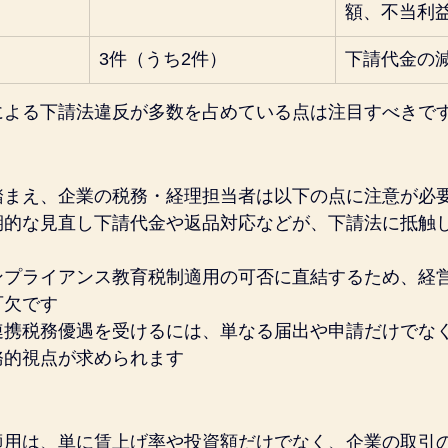
額、不当利
3件（うち2件）
下請代金の
による下請法違反が多数を占めている点は注目すべきで
踏まえ、企業の税務・経理担当者は以下の点に注意が必
期的な見直し下請代金や返品対応などが、下請法に抵触
ンプライアンス教育税制適用の可否に直結するため、経
可欠です
連携税務優遇を受けるには、単なる届出や申請だけでな
務的視点が求められます
適用は、単に賃上げ率や投資額だけでなく、企業の取引