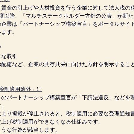
、賃金の引上げや人材投資を行う企業に対して法人税の
年度以降、「マルチステークホルダー方針の公表」が新た
の企業は「パートナーシップ構築宣言」をポータルサイ
います。
げ
正な取引
の配慮など、企業の共存共栄に向けた方針を明示するこ
税制適用除外」に
このパートナーシップ構築宣言が「下請法違反」などを
す。
により掲載が停止されると、税制適用に必要な受理通知
賃上げ税制適用ができなくなる仕組みです。
ような行為が該当します。