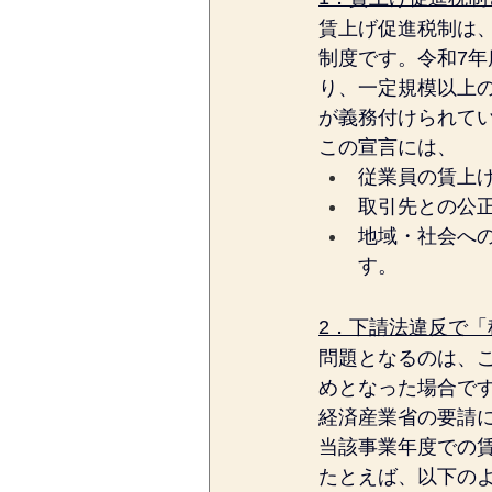
賃上げ促進税制は
制度です。令和7
り、一定規模以上
が義務付けられて
この宣言には、
従業員の賃上
取引先との公
地域・社会へ
す。
2．下請法違反で「
問題となるのは、
めとなった場合で
経済産業省の要請
当該事業年度での
たとえば、以下の