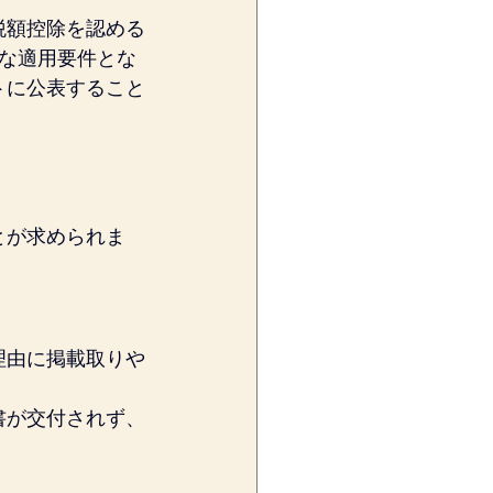
税額控除を認める
な適用要件とな
トに公表すること
とが求められま
理由に掲載取りや
書が交付されず、