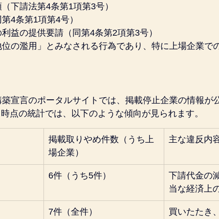
（下請法第4条第1項第3号）
第4条第1項第4号）
利益の提供要請（同第4条第2項第3号）
地位の濫用」とみなされる行為であり、特に上場企業で
構築宣言のポータルサイトでは、掲載停止企業の情報が
月1日時点の統計では、以下のような傾向が見られます。
掲載取りやめ件数（うち上
主な違反内
場企業）
6件（うち5件）
下請代金の
当な経済上
7件（全件）
買いたたき