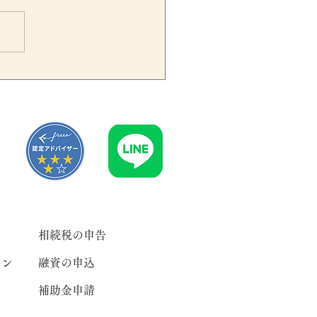
算期変更で事業年度が短く
ったら要注意｜法人税・地
税・交際費・少額減価償却
産の月数按分を税理士が解
相続税の申告
ラン
融資の申込
補助金申請