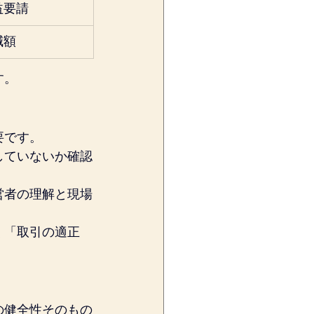
益要請
減額
す。
要です。
していないか確認
営者の理解と現場
く「取引の適正
の健全性そのもの