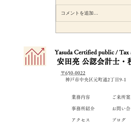
コメントを追加…
就活生との面談でかかった
食費は交際費？会議費？ 採
​​Yasuda Certified public / Tax
活動の税務処理を税理士が
安田亮
公認会計士・
説
〒650-0022
​ 神戸市中央区元町通2丁目9-1
業務内容
ご来所案
事務所紹介
お問い合
アクセス
ブログ