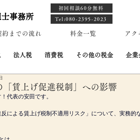
初回相談60分無料
理士事務所
​Tel:080-2395-2023
契約までの流れ
料金一覧
アク
税
法人税
消費税
その他の税金
企業
日
の「賃上げ促進税制」への影響
す！代表の安田です。
違反による賃上げ税制不適用リスク」について、実務的
。
とは