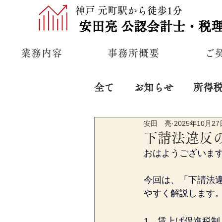
神戸 元町駅から徒歩1分
安田亮
公認
会計士・税
業務内容
事務所概要
ご
全て
お知らせ
所得
安田 亮
2025年10月27
プライベート
経営
下請法違反
おはようございま
今回は、「下請法
やすく解説します
1．賃上げ促進税制