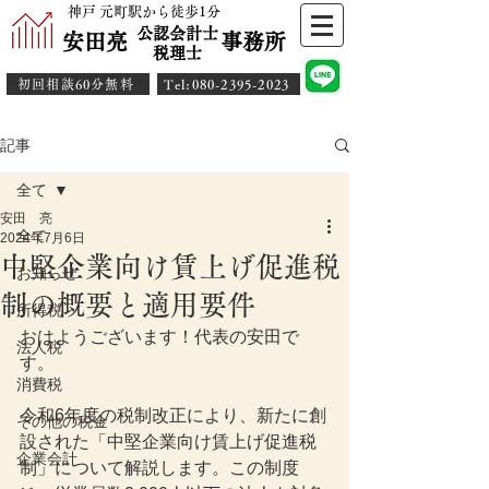
神戸 元町駅から徒歩1分
公認会計士
安田亮 事務所
​税理士
初回相談60分無料
​Tel:080-2395-2023
記事
全て
安田 亮
全て
2024年7月6日
中堅企業向け賃上げ促進税
お知らせ
制の概要と適用要件
所得税
おはようございます！代表の安田で
法人税
す。
消費税
令和6年度の税制改正により、新たに創
その他の税金
設された「中堅企業向け賃上げ促進税
企業会計
制」について解説します。この制度