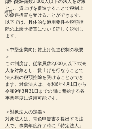
は、従業員数2,000人以下の法人を対象
プライベート
とし、賃上げを促進することで税制上
経営
の優遇措置を受けることができます。
以下では、具体的な適用要件や税額控
除の上乗せ措置について詳しく説明し
ます。
＜中堅企業向け賃上げ促進税制の概要
＞
この制度は、従業員数2,000人以下の法
人を対象とし、賃上げを行なうことで
法人税の税額控除を受けることができ
ます。対象法人は、令和6年4月1日から
令和9年3月31日までの間に開始する各
事業年度に適用可能です。
＜対象法人の定義＞
対象法人は、青色申告書を提出する法
人で、事業年度終了時に「特定法人」