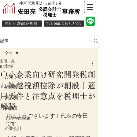
神戸 元町駅から徒歩1分
公認会計士
安田亮 事務所
​税理士
初回相談60分無料
​Tel:080-2395-2023
記事
全て
安田 亮
全て
6月17日
中小企業向け研究開発税制
お知らせ
に繰越税額控除が創設｜適
所得税
用要件と注意点を税理士が
法人税
解説
消費税
おはようございます！代表の安田
その他の税金
です。
企業会計