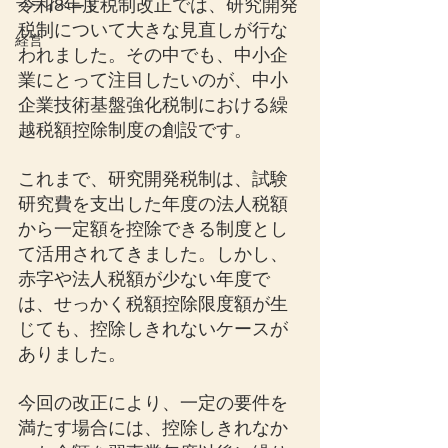
令和8年度税制改正では、研究開発
プライベート
税制について大きな見直しが行な
経営
われました。その中でも、中小企
業にとって注目したいのが、中小
企業技術基盤強化税制における繰
越税額控除制度の創設です。
これまで、研究開発税制は、試験
研究費を支出した年度の法人税額
から一定額を控除できる制度とし
て活用されてきました。しかし、
赤字や法人税額が少ない年度で
は、せっかく税額控除限度額が生
じても、控除しきれないケースが
ありました。
今回の改正により、一定の要件を
満たす場合には、控除しきれなか