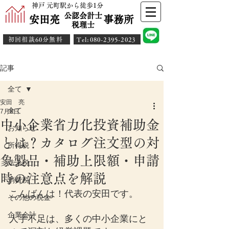
神戸 元町駅から徒歩1分
公認会計士
安田亮 事務所
​税理士
初回相談60分無料
​Tel:080-2395-2023
記事
全て
安田 亮
全て
7月8日
中小企業省力化投資補助金
お知らせ
とは？カタログ注文型の対
所得税
象製品・補助上限額・申請
法人税
時の注意点を解説
消費税
こんばんは！代表の安田です。
その他の税金
企業会計
人手不足は、多くの中小企業にと