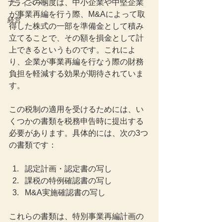
た。この制度は、中小企業や中堅企業
プライベート
が事業再編を行う際、M&Aによって取
経営
得した株式の一部を準備金として積み
立てることで、その額を損金として計
上できるというものです。これによ
り、企業が事業再編を行なう際の財務
負担を軽減する効果が期待されていま
す。
この税制の適用を受けるためには、い
くつかの書類を税務申告時に提出する
必要があります。具体的には、次の3つ
の書類です：
認定計画・認定書の写し
課税の特例確認書の写し
M&A実施確認書の写し
これらの書類は、特別事業再編計画の