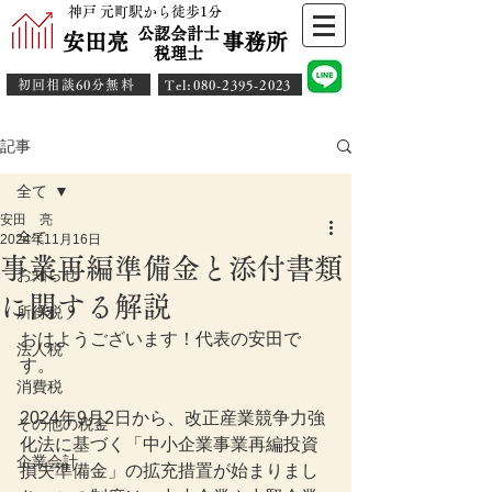
神戸 元町駅から徒歩1分
公認会計士
安田亮 事務所
​税理士
初回相談60分無料
​Tel:080-2395-2023
記事
全て
安田 亮
全て
2024年11月16日
事業再編準備金と添付書類
お知らせ
に関する解説
所得税
おはようございます！代表の安田で
法人税
す。
消費税
2024年9月2日から、改正産業競争力強
その他の税金
化法に基づく「中小企業事業再編投資
企業会計
損失準備金」の拡充措置が始まりまし