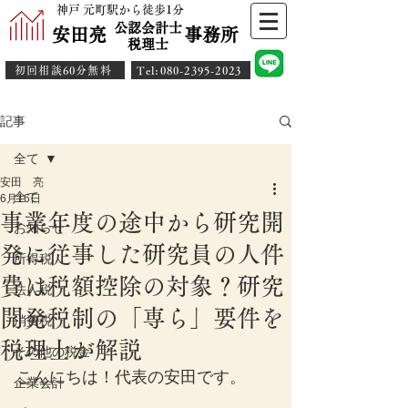
神戸 元町駅から徒歩1分
公認会計士
安田亮 事務所
​税理士
初回相談60分無料
​Tel:080-2395-2023
記事
全て
安田 亮
全て
6月16日
事業年度の途中から研究開
お知らせ
発に従事した研究員の人件
所得税
費は税額控除の対象？研究
法人税
開発税制の「専ら」要件を
消費税
税理士が解説
その他の税金
こんにちは！代表の安田です。
企業会計