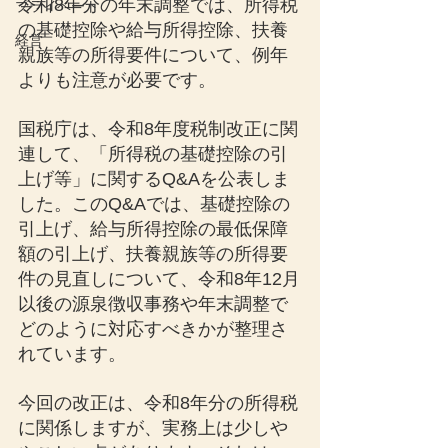
令和8年分の年末調整では、所得税
プライベート
の基礎控除や給与所得控除、扶養
経営
親族等の所得要件について、例年
よりも注意が必要です。
国税庁は、令和8年度税制改正に関
連して、「所得税の基礎控除の引
上げ等」に関するQ&Aを公表しま
した。このQ&Aでは、基礎控除の
引上げ、給与所得控除の最低保障
額の引上げ、扶養親族等の所得要
件の見直しについて、令和8年12月
以後の源泉徴収事務や年末調整で
どのように対応すべきかが整理さ
れています。
今回の改正は、令和8年分の所得税
に関係しますが、実務上は少しや