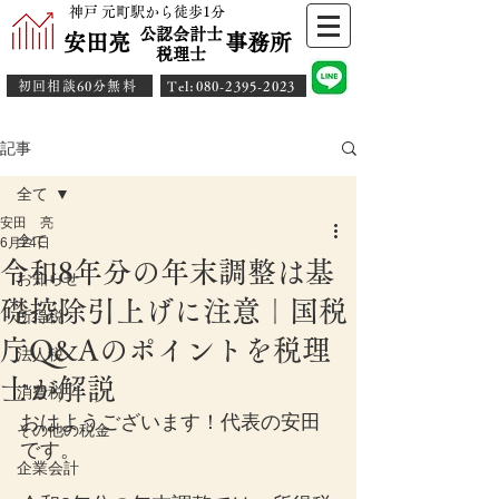
神戸 元町駅から徒歩1分
公認会計士
安田亮 事務所
​税理士
初回相談60分無料
​Tel:080-2395-2023
記事
全て
安田 亮
全て
6月24日
令和8年分の年末調整は基
お知らせ
礎控除引上げに注意｜国税
所得税
庁Q&Aのポイントを税理
法人税
士が解説
消費税
おはようございます！代表の安田
その他の税金
です。
企業会計