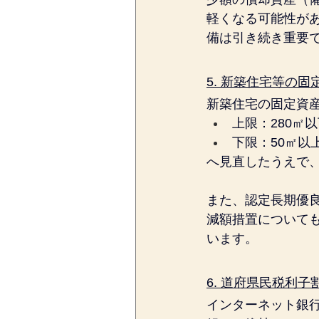
軽くなる可能性が
備は引き続き重要
5. 新築住宅等の
新築住宅の固定資
上限：280㎡以
下限：50㎡以上
へ見直したうえで
また、認定長期優
減額措置について
います。
6. 道府県民税利
インターネット銀