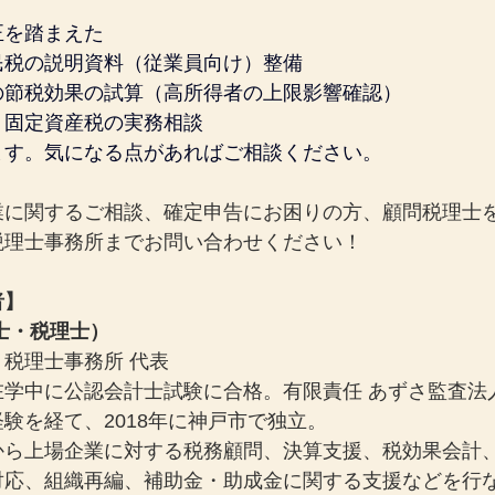
正を踏まえた
民税の説明資料（従業員向け）整備
の節税効果の試算（高所得者の上限影響確認）
・固定資産税の実務相談
ます。気になる点があればご相談ください。
業に関するご相談、確定申告にお困りの方、顧問税理士
税理士事務所までお問い合わせください！
者】
士・税理士）
税理士事務所 代表
在学中に公認会計士試験に合格。有限責任 あずさ監査法
験を経て、2018年に神戸市で独立。
から上場企業に対する税務顧問、決算支援、税効果会計
対応、組織再編、補助金・助成金に関する支援などを行