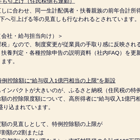
要件も引上げ（住民税側も連動）
直しに合わせ、同一生計配偶者・扶養親族の前年合計所得
円以下へ引上げる等の見直しも行なわれるとされています。
（会社・給与担当向け）＞
課税」なので、制度変更が従業員の手取り感に反映され
。扶養判定・各種控除申告の説明資料（社内FAQ）を更
ります。
：特例控除額に“給与収入1億円相当の上限”を新設
もインパクトが大きいのが、ふるさと納税（住民税の特
額の控除限度額について、高所得者に“給与収入1億円
盛り込まれています。
度額の見直しとして、特例控除額の上限が
得割額の2割または