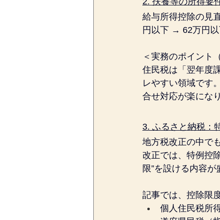
2. 扶養等の所得
給与所得控除の見
円以下 → 62万
＜実務のポイント
住民税は「翌年度
レやすい領域です
合せ対応が楽にな
3. ふるさと納税
地方税改正の中で
改正では、特例控除
限”を設ける内容が
記事では、控除限
個人住民税所