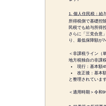
1. 個人住民税：
所得税側で基礎控
民税でも給与所得控
さらに「三党合意」
り、最低保障額が7
＜非課税ライン（
地方税独自の非課
現行：基本額4
改正後：基本額
と整理されていま
＜適用時期＞
令和