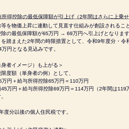
給与所得控除の最低保障額が引上げ（2年間はさらに上乗
除等を物価上昇に連動して見直す仕組みが創設されるこ
除の最低保障額が65万円 → 69万円へ引上げとなりま
を踏まえた2年間の時限措置として、令和9年度分・令和
4万円となる見込みです。
単身者イメージ）も上がる＞
税限度額（単身者の例）として、
5万円＋給与所得控除65万円＝110万円
45万円＋給与所得控除69万円＝114万円（2年間は119
す。
9年度分以後の個人住民税です。