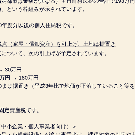
定都市は金額が異なる）＋市町村民税の合計で193万円
額、という枠組みが示されています。
0年度分以後の個人住民税です。
免税点（家屋・償却資産）を引上げ、土地は据置き
点について、次の引上げが予定されています。
→ 30万円
万円 → 180万円
のまま据置き（平成3年比で地価が下落していること等
固定資産税です。
（中小企業・個人事業者向け）＞
備品・小規模設備）が多い事業者は、課税対象の判定や