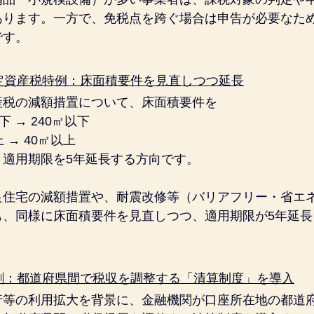
あります。一方で、免税点を跨ぐ場合は申告が必要なた
です。
固定資産税特例：床面積要件を見直しつつ延長
産税の減額措置について、床面積要件を
下 → 240㎡以下
 → 40㎡以上
、適用期限を5年延長する方向です。
良住宅の減額措置や、耐震改修等（バリアフリー・省エ
も、同様に床面積要件を見直しつつ、適用期限が5年延長
子割：都道府県間で税収を調整する「清算制度」を導入
行等の利用拡大を背景に、金融機関が口座所在地の都道