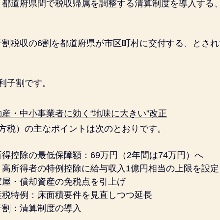
、都道府県間で税収帰属を調整する清算制度を導入する
子割税収の6割を都道府県が市区町村に交付する、とされ
利子割です。
産・中小事業者に効く“地味に大きい”改正
地方税）の主なポイントは次のとおりです。
得控除の最低保障額：69万円（2年間は74万円）へ
：高所得者の特例控除に給与収入1億円相当の上限を設定
家屋・償却資産の免税点を引上げ
産税特例：床面積要件を見直しつつ延長
子割：清算制度の導入