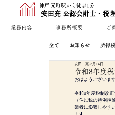
神戸 元町駅から徒歩1分
安田亮
公認
会計士・税
業務内容
事務所概要
ご
全て
お知らせ
所得
安田 亮
2月14日
プライベート
経営
令和8年度
おはようございま
令和8年度税制改
（住民税の特例控
業者に影響しやす
ます。