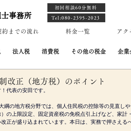
初回相談60分無料
理士事務所
​Tel:080-2395-2023
契約までの流れ
料金一覧
アク
税
法人税
消費税
その他の税金
企業
税制改正（地方税）のポイント
す！代表の安田です。
正大綱の地方税分野では、個人住民税の控除等の見直しや
除）の上限設定、固定資産税の免税点引上げなど、家計
い改正が盛り込まれています。本日は、実務で押さえる