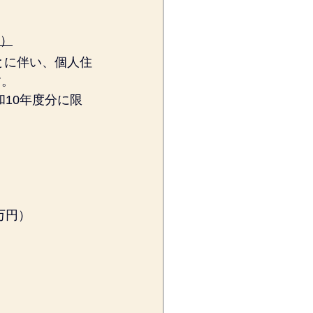
せ）
とに伴い、個人住
す。
10年度分に限
万円）