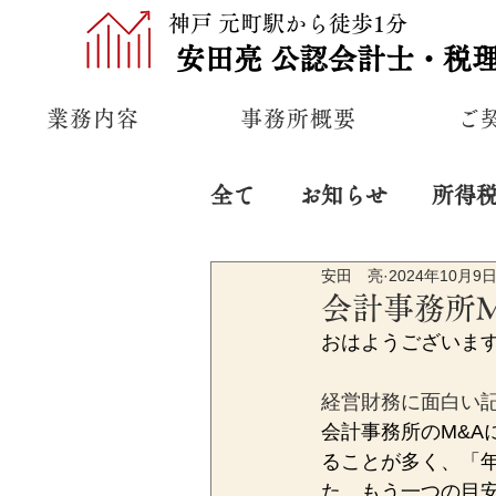
神戸 元町駅から徒歩1分
安田亮
公認
会計士・税
業務内容
事務所概要
ご
全て
お知らせ
所得
安田 亮
2024年10月9
プライベート
経営
会計事務所
おはようございま
経営財務に面白い
会計事務所のM&
ることが多く、「年
た、もう一つの目