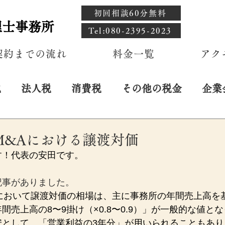
初回相談60分無料
理士事務所
​Tel:080-2395-2023
契約までの流れ
料金一覧
アク
税
法人税
消費税
その他の税金
企業
日
M&Aにおける譲渡対価
す！代表の安田です。
記事がありました。
Aにおいて譲渡対価の相場は、主に事務所の年間売上高を
間売上高の8〜9掛け（×0.8〜0.9）」が一般的な値と
安として、「営業利益の3年分」が用いられることもあり