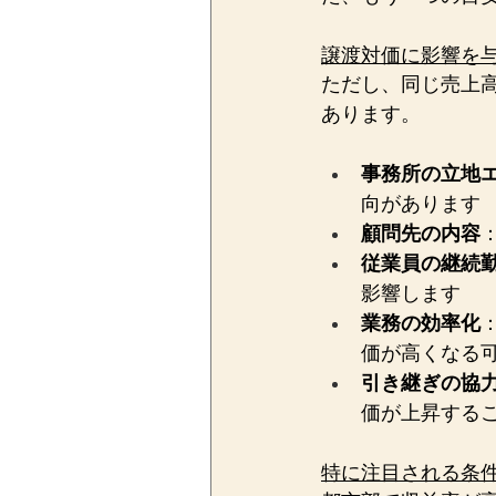
譲渡対価に影響を
ただし、同じ売上
あります。
事務所の立地
向があります
顧問先の内容
従業員の継続
影響します
業務の効率化
価が高くなる
引き継ぎの協
価が上昇する
特に注目される条