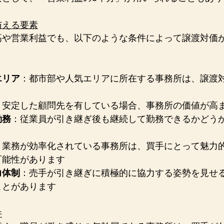
与える要素
高や営業利益でも、以下のような条件によって譲渡対価
エリア
：都市部や人気エリアに所在する事務所は、譲渡
：安定した顧問先を有している場合、事務所の価値が高
勤務
：従業員が引き継ぎ後も継続して勤務できるかどう
：業務が効率化されている事務所は、買手にとって魅力
可能性があります
力体制
：売手が引き継ぎに積極的に協力する姿勢を見せ
ことがあります
件