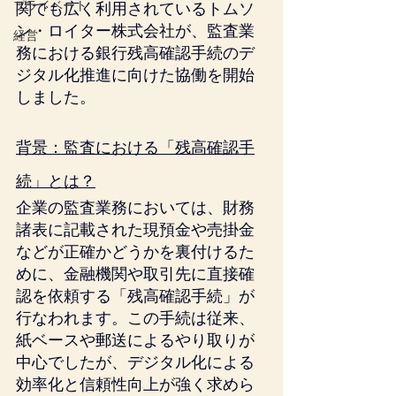
プライベート
関でも広く利用されているトムソ
ン・ロイター株式会社が、監査業
経営
務における銀行残高確認手続のデ
ジタル化推進に向けた協働を開始
しました。
背景：監査における「残高確認手
続」とは？
企業の監査業務においては、財務
諸表に記載された現預金や売掛金
などが正確かどうかを裏付けるた
めに、金融機関や取引先に直接確
認を依頼する「残高確認手続」が
行なわれます。この手続は従来、
紙ベースや郵送によるやり取りが
中心でしたが、デジタル化による
効率化と信頼性向上が強く求めら