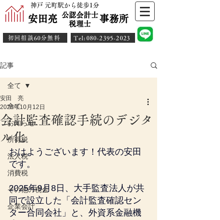
神戸 元町駅から徒歩1分
公認会計士
安田亮 事務所
​税理士
初回相談60分無料
​Tel:080-2395-2023
記事
全て
安田 亮
全て
2025年10月12日
会計監査確認手続のデジタ
お知らせ
ル化
所得税
おはようございます！代表の安田
法人税
です。
消費税
2025年9月8日、大手監査法人が共
その他の税金
同で設立した「会計監査確認セン
企業会計
ター合同会社」と、外資系金融機