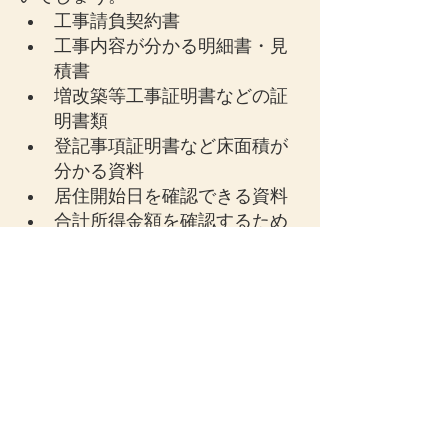
工事請負契約書
工事内容が分かる明細書・見
積書
増改築等工事証明書などの証
明書類
登記事項証明書など床面積が
分かる資料
居住開始日を確認できる資料
合計所得金額を確認するため
の所得資料
特に、床面積40㎡以上50㎡未満の
住宅で適用を検討する場合は、床
面積と所得要件の確認が重要にな
ります。
申告前に確認すべき注意点
令和8年度改正後は、従来以上に細