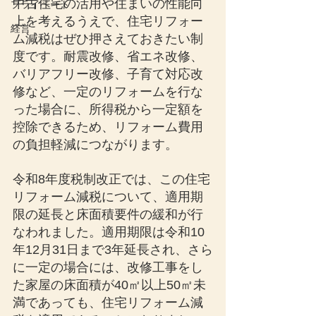
中古住宅の活用や住まいの性能向
プライベート
上を考えるうえで、住宅リフォー
経営
ム減税はぜひ押さえておきたい制
度です。耐震改修、省エネ改修、
バリアフリー改修、子育て対応改
修など、一定のリフォームを行な
った場合に、所得税から一定額を
控除できるため、リフォーム費用
の負担軽減につながります。
令和8年度税制改正では、この住宅
リフォーム減税について、適用期
限の延長と床面積要件の緩和が行
なわれました。適用期限は令和10
年12月31日まで3年延長され、さら
に一定の場合には、改修工事をし
た家屋の床面積が40㎡以上50㎡未
満であっても、住宅リフォーム減