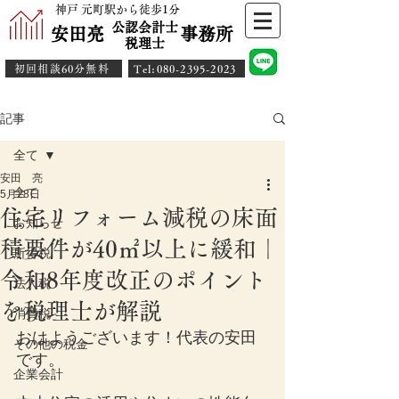
神戸 元町駅から徒歩1分
公認会計士
安田亮 事務所
​税理士
初回相談60分無料
​Tel:080-2395-2023
記事
全て
安田 亮
全て
5月28日
住宅リフォーム減税の床面
お知らせ
積要件が40㎡以上に緩和｜
所得税
令和8年度改正のポイント
法人税
を税理士が解説
消費税
おはようございます！代表の安田
その他の税金
です。
企業会計