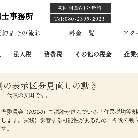
初回相談60分無料
理士事務所
​Tel:080-2395-2023
契約までの流れ
料金一覧
アク
税
法人税
消費税
その他の税金
企業
日
割の表示区分見直しの動き
す！代表の安田です。
準委員会（ASBJ）で議論が進んでいる「住民税均等
介します。実務に影響する可能性があるため、今後の動
です。