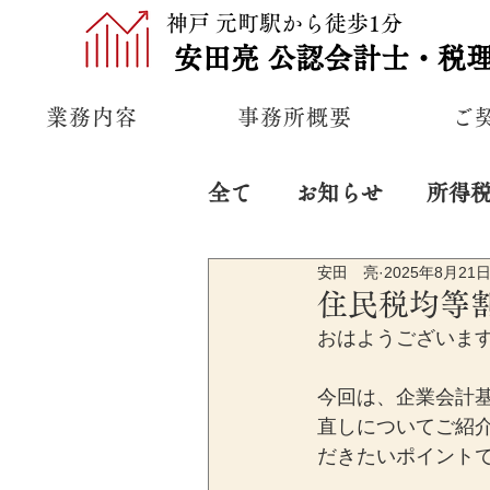
神戸 元町駅から徒歩1分
安田亮
公認
会計士・税
業務内容
事務所概要
ご
全て
お知らせ
所得
安田 亮
2025年8月21
プライベート
経営
住民税均等
おはようございま
今回は、企業会計基
直しについてご紹
だきたいポイント