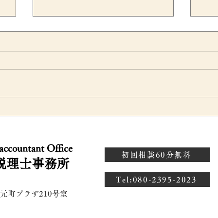
グループ通算制度への移行で
有
企
税効果会計はどう変わる？繰
無
 accountant Office
部
延税金資産への影響を公認会
価
初回相談60分無料
税理士事務所
計士が解説
ン
​Tel:080-2395-2023
 元町プラザ210号室