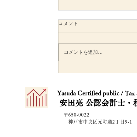
コメント
コメントを追加…
SESCが不正会計リスクをシ
ステムで自動検出へ｜上場
​​Yasuda Certified public / Tax
業が押さえるべき開示・内
安田亮
公認会計士・
統制のポイント
〒650-0022
​ 神戸市中央区元町通2丁目9-1