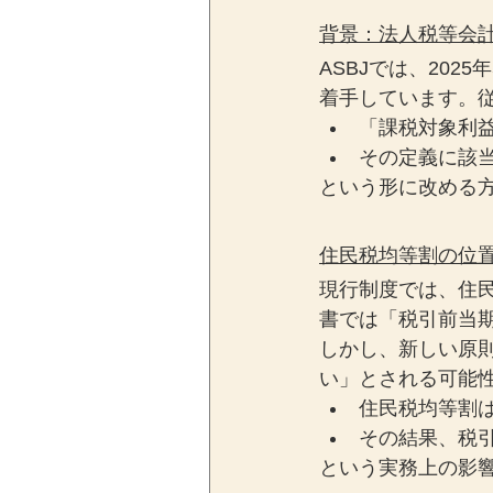
背景：法人税等会
ASBJでは、20
着手しています。
「課税対象利
その定義に該
という形に改める
住民税均等割の位
現行制度では、住
書では「税引前当
しかし、新しい原
い」とされる可能
住民税均等割
その結果、税
という実務上の影