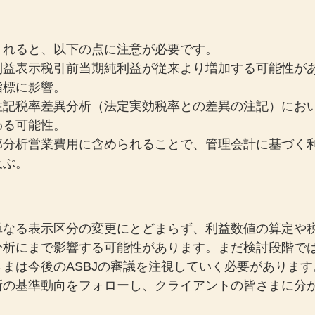
されると、以下の点に注意が必要です。
利益表示税引前当期純利益が従来より増加する可能性が
指標に影響。
注記税率差異分析（法定実効税率との差異の注記）にお
わる可能性。
部分析営業費用に含められることで、管理会計に基づく
及ぶ。
単なる表示区分の変更にとどまらず、利益数値の算定や
分析にまで影響する可能性があります。まだ検討段階で
まは今後のASBJの審議を注視していく必要があります
新の基準動向をフォローし、クライアントの皆さまに分