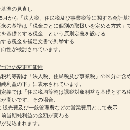
計基準の見直し
25年5月から「法人税、住民税及び事業税等に関する会計
従来の基準は「税金ごとに個別の取扱いを定める方式」
益を基礎とする税金」という原則定義を設ける
当する税金を補足文書で列挙する
方向性が検討されています。
置づけの変更可能性
民税均等割は「法人税、住民税及び事業税」の区分に含
期純利益の下」に表示されています。
則定義では「住民税均等割は課税対象利益を基礎とする
性が高いです。その場合、
は 販売費及び一般管理費などの営業費用として表示
引前当期純利益の金額が変わる
響が見込まれます。