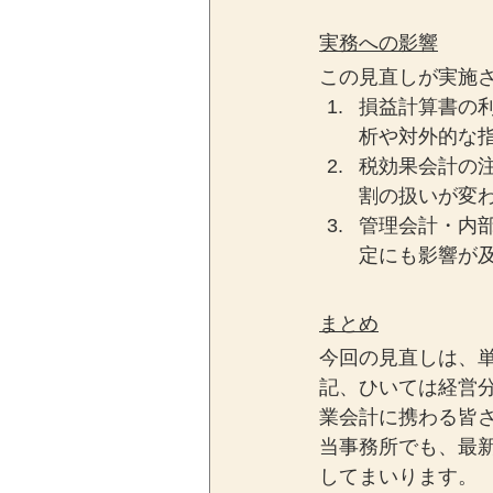
実務への影響
この見直しが実施
損益計算書の
析や対外的な
税効果会計の
割の扱いが変
管理会計・内
定にも影響が
まとめ
今回の見直しは、
記、ひいては経営
業会計に携わる皆さ
当事務所でも、最
してまいります。