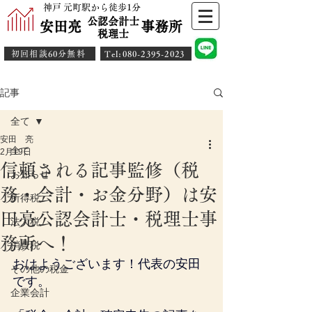
神戸 元町駅から徒歩1分
公認会計士
安田亮 事務所
​税理士
初回相談60分無料
​Tel:080-2395-2023
記事
全て
安田 亮
全て
2月19日
信頼される記事監修（税
お知らせ
務・会計・お金分野）は安
所得税
田亮公認会計士・税理士事
法人税
務所へ！
消費税
おはようございます！代表の安田
その他の税金
です。
企業会計