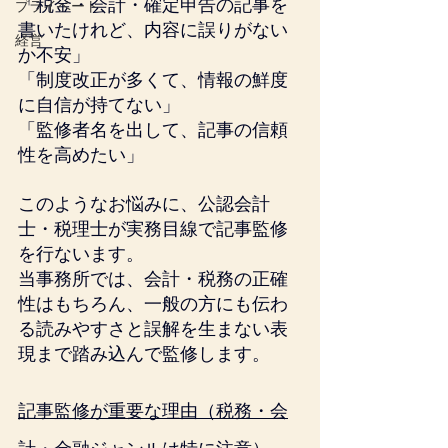
「税金・会計・確定申告の記事を
プライベート
書いたけれど、内容に誤りがない
経営
か不安」
「制度改正が多くて、情報の鮮度
に自信が持てない」
「監修者名を出して、記事の信頼
性を高めたい」
このようなお悩みに、公認会計
士・税理士が実務目線で記事監修
を行ないます。
当事務所では、会計・税務の正確
性はもちろん、一般の方にも伝わ
る読みやすさと誤解を生まない表
現まで踏み込んで監修します。
記事監修が重要な理由（税務・会