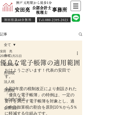
神戸 元町駅から徒歩1分
公認会計士
安田亮 事務所
​税理士
初回相談60分無料
​Tel:080-2395-2023
記事
全て
安田 亮
全て
2025年1月21日
優良な電子帳簿の適用範囲
お知らせ
おはようございます！代表の安田で
所得税
す。
法人税
令和3年度の税制改正により創設された
消費税
「優良な電子帳簿」の特例は、一定の
その他の税金
要件を満たす電子帳簿を対象とし、過
少申告加算税の割合を原則10％から5％
企業会計
に軽減する仕組みです。