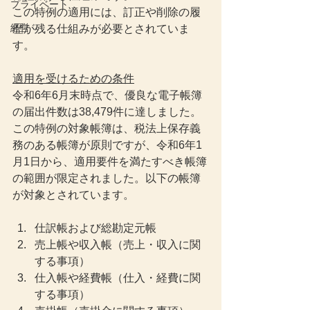
プライベート
この特例の適用には、訂正や削除の履
経営
歴が残る仕組みが必要とされていま
す。
適用を受けるための条件
令和6年6月末時点で、優良な電子帳簿
の届出件数は38,479件に達しました。
この特例の対象帳簿は、税法上保存義
務のある帳簿が原則ですが、令和6年1
月1日から、適用要件を満たすべき帳簿
の範囲が限定されました。以下の帳簿
が対象とされています。
仕訳帳および総勘定元帳
売上帳や収入帳（売上・収入に関
する事項）
仕入帳や経費帳（仕入・経費に関
する事項）