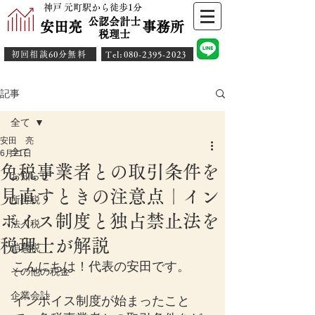
神戸 元町駅から徒歩1分
公認会計士
安田亮 事務所
​税理士
初回相談60分無料
​Tel:080-2395-2023
記事
全て
安田 亮
全て
6月21日
免税事業者との取引条件を
お知らせ
見直すときの注意点｜イン
所得税
ボイス制度と独占禁止法を
法人税
税理士が解説
消費税
こんにちは！代表の安田です。
その他の税金
企業会計
インボイス制度が始まったこと