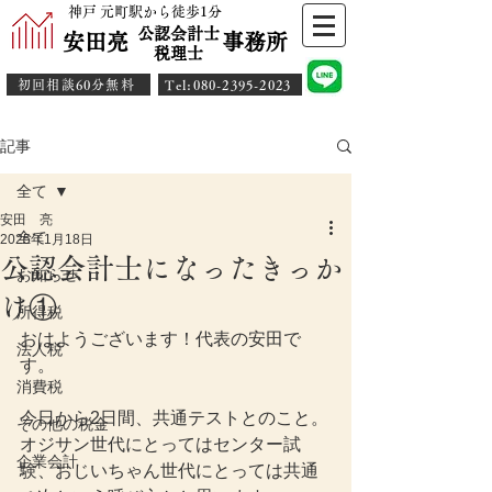
神戸 元町駅から徒歩1分
公認会計士
安田亮 事務所
​税理士
初回相談60分無料
​Tel:080-2395-2023
記事
全て
安田 亮
全て
2025年1月18日
公認会計士になったきっか
お知らせ
け①
所得税
おはようございます！代表の安田で
法人税
す。
消費税
今日から2日間、共通テストとのこと。
その他の税金
オジサン世代にとってはセンター試
企業会計
験、おじいちゃん世代にとっては共通