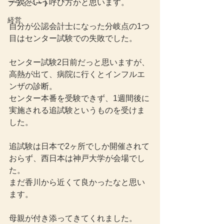
一次という呼び方かと思います。
プライベート
経営
自分が公認会計士になった分岐点の1つ
目はセンター試験での失敗でした。
センター試験2日前だっと思いますが、
高熱が出て、病院に行くとインフルエ
ンザの診断。
センター本番を受験できず、1週間後に
実施される追試験というものを受けま
した。
追試験は日本で2ヶ所でしか開催されて
おらず、西日本は神戸大学が会場でし
た。
まだ香川から近くて良かったなと思い
ます。
母親が付き添ってきてくれました。