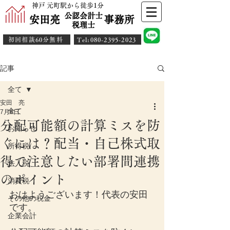
神戸 元町駅から徒歩1分
公認会計士
安田亮 事務所
​税理士
初回相談60分無料
​Tel:080-2395-2023
記事
全て
安田 亮
全て
7月6日
分配可能額の計算ミスを防
お知らせ
ぐには？配当・自己株式取
所得税
得で注意したい部署間連携
法人税
のポイント
消費税
おはようございます！代表の安田
その他の税金
です。
企業会計