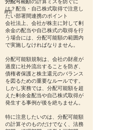
分配可能額の計算ミスを防ぐに
プライベート
は？配当・自己株式取得で注意し
経営
たい部署間連携のポイント
会社法上、会社が株主に対して剰
余金の配当や自己株式の取得を行
う場合には、分配可能額の範囲内
で実施しなければなりません。
分配可能額規制は、会社の財産が
過度に社外流出することを防ぎ、
債権者保護と株主還元のバランス
を図るための重要なルールです。
しかし実務では、分配可能額を超
えた剰余金配当や自己株式取得が
発生する事例が後を絶ちません。
特に注意したいのは、分配可能額
の計算そのものだけでなく、法務