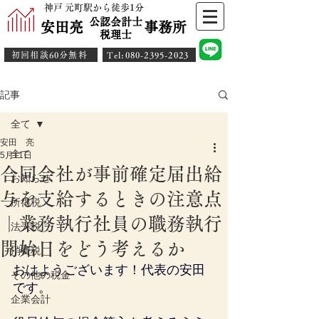
神戸 元町駅から徒歩1分
公認会計士
安田亮 事務所
​税理士
初回相談60分無料
​Tel:080-2395-2023
記事
全て
安田 亮
全て
5月11日
合同会社が事前確定届出給
お知らせ
与を支給するときの注意点
所得税
｜業務執行社員の職務執行
法人税
開始日をどう考えるか
消費税
おはようございます！代表の安田
その他の税金
です。
企業会計