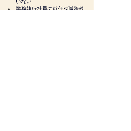
いない
業務執行社員の就任や職務執
行開始の時期が書面で明確で
ない
株式会社と同じ感覚で役員給
与の運用をしている
これまで事前確定届出給与を
使ったことがない
このような会社では、税務届出以
前に、会社法上の整理と社内文書
の整備が必要になる場合がありま
す。
まとめ
合同会社が業務執行社員に事前確
定届出給与を支給する場合には、
株式会社と同じ感覚で処理しない