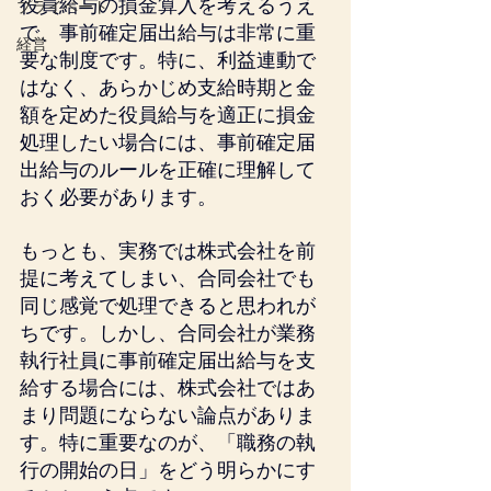
役員給与の損金算入を考えるうえ
プライベート
で、事前確定届出給与は非常に重
経営
要な制度です。特に、利益連動で
はなく、あらかじめ支給時期と金
額を定めた役員給与を適正に損金
処理したい場合には、事前確定届
出給与のルールを正確に理解して
おく必要があります。
もっとも、実務では株式会社を前
提に考えてしまい、合同会社でも
同じ感覚で処理できると思われが
ちです。しかし、合同会社が業務
執行社員に事前確定届出給与を支
給する場合には、株式会社ではあ
まり問題にならない論点がありま
す。特に重要なのが、「職務の執
行の開始の日」をどう明らかにす