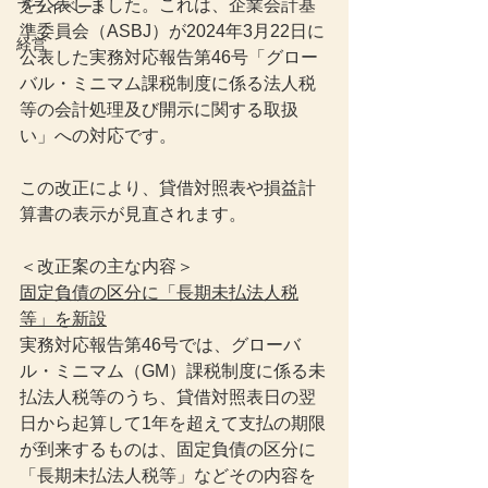
を公表しました。これは、企業会計基
プライベート
準委員会（ASBJ）が2024年3月22日に
経営
公表した実務対応報告第46号「グロー
バル・ミニマム課税制度に係る法人税
等の会計処理及び開示に関する取扱
い」への対応です。
この改正により、貸借対照表や損益計
算書の表示が見直されます。
＜改正案の主な内容＞
固定負債の区分に「長期未払法人税
等」を新設
実務対応報告第46号では、グローバ
ル・ミニマム（GM）課税制度に係る未
払法人税等のうち、貸借対照表日の翌
日から起算して1年を超えて支払の期限
が到来するものは、固定負債の区分に
「長期未払法人税等」などその内容を