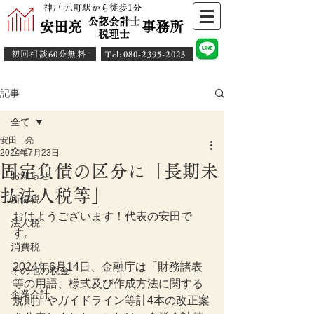
神戸 元町駅から徒歩1分
公認会計士
安田亮 事務所
​税理士
初回相談60分無料
​Tel:080-2395-2023
記事
全て
安田 亮
全て
2024年7月23日
固定負債の区分に「長期未
お知らせ
払法人税等」
所得税
おはようございます！代表の安田で
法人税
す。
消費税
2024年6月14日、金融庁は「財務諸表
その他の税金
等の用語、様式及び作成方法に関する
企業会計
規則」やガイドライン等計4本の改正案