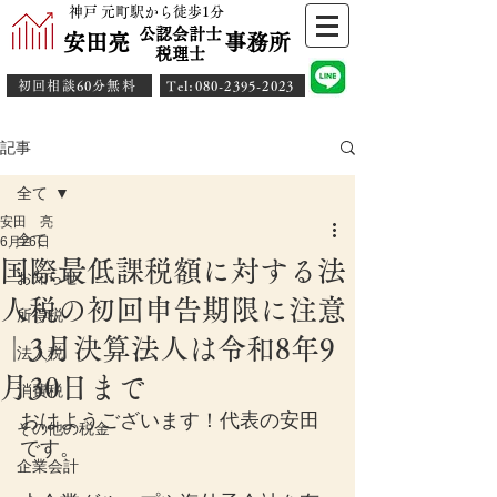
神戸 元町駅から徒歩1分
公認会計士
安田亮 事務所
​税理士
初回相談60分無料
​Tel:080-2395-2023
記事
全て
安田 亮
全て
6月26日
国際最低課税額に対する法
お知らせ
人税の初回申告期限に注意
所得税
｜3月決算法人は令和8年9
法人税
月30日まで
消費税
おはようございます！代表の安田
その他の税金
です。
企業会計