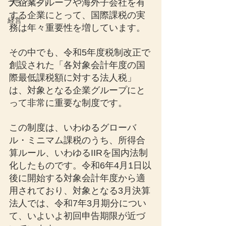
大企業グループや海外子会社を有
プライベート
する企業にとって、国際課税の実
経営
務は年々重要性を増しています。
その中でも、令和5年度税制改正で
創設された「各対象会計年度の国
際最低課税額に対する法人税」
は、対象となる企業グループにと
って非常に重要な制度です。
この制度は、いわゆるグローバ
ル・ミニマム課税のうち、所得合
算ルール、いわゆるIIRを国内法制
化したものです。令和6年4月1日以
後に開始する対象会計年度から適
用されており、対象となる3月決算
法人では、令和7年3月期分につい
て、いよいよ初回申告期限が近づ