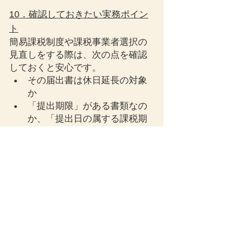
10．確認しておきたい実務ポイン
ト
簡易課税制度や課税事業者選択の
見直しをする際は、次の点を確認
しておくと安心です。
その届出書は休日延長の対象
か
「提出期限」がある書類なの
か、「提出日の属する課税期
間」で効力が決まる書類なの
か
個人事業者か法人か
翌課税期間から適用を変えた
いのか
年末年始や土日祝日をまたぐ
日程になっていないか
e-Taxや持参提出のスケジュー