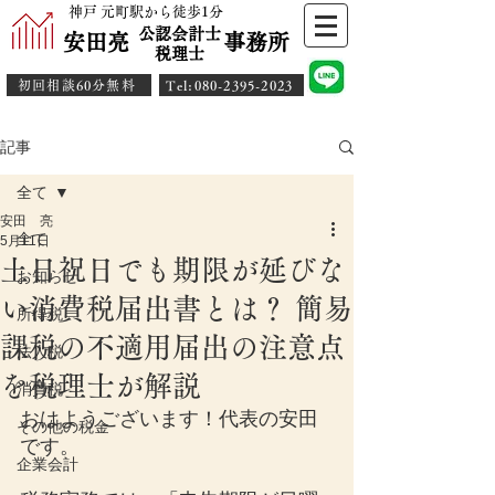
神戸 元町駅から徒歩1分
公認会計士
安田亮 事務所
​税理士
初回相談60分無料
​Tel:080-2395-2023
記事
全て
安田 亮
全て
5月11日
土日祝日でも期限が延びな
お知らせ
い消費税届出書とは？ 簡易
所得税
課税の不適用届出の注意点
法人税
を税理士が解説
消費税
おはようございます！代表の安田
その他の税金
です。
企業会計