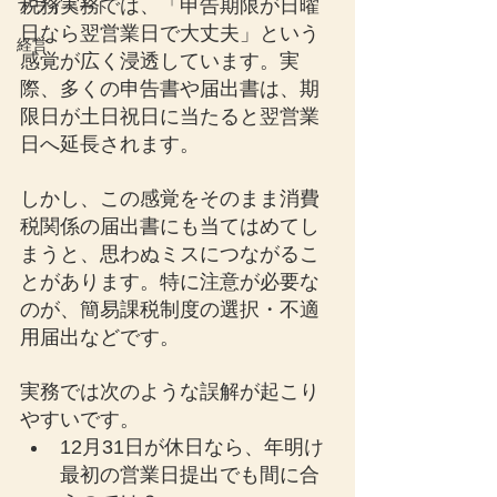
税務実務では、「申告期限が日曜
プライベート
日なら翌営業日で大丈夫」という
経営
感覚が広く浸透しています。実
際、多くの申告書や届出書は、期
限日が土日祝日に当たると翌営業
日へ延長されます。
しかし、この感覚をそのまま消費
税関係の届出書にも当てはめてし
まうと、思わぬミスにつながるこ
とがあります。特に注意が必要な
のが、簡易課税制度の選択・不適
用届出などです。
実務では次のような誤解が起こり
やすいです。
12月31日が休日なら、年明け
最初の営業日提出でも間に合