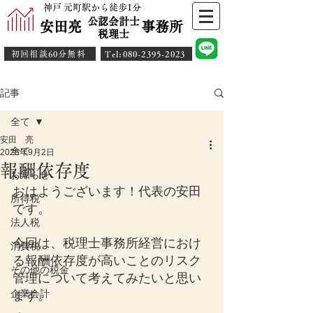
神戸 元町駅から徒歩1分
公認会計士
安田亮 事務所
​税理士
初回相談60分無料
​Tel:080-2395-2023
記事
全て
安田 亮
全て
2025年9月2日
報酬依存度
お知らせ
おはようございます！代表の安田
所得税
です。
法人税
今回は、税理士事務所経営におけ
消費税
る
報酬依存度が高いことの
リスク
その他の税金
管理について考えてみたいと思い
企業会計
ます。