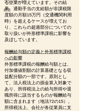
プライベート
る企業が増えています。その結
果、通勤手当の支給額が非課税限
経営
度額の月額15万円（交通機関利用
時）を超えるケースが増えてお
り、これらの超過部分についての
取り扱いが外形標準課税に影響を
及ぼしています​。
報酬給与額の定義と外形標準課税
への影響
外形標準課税の報酬給与額とは、
付加価値割額の計算基礎となる収
益配分額の一部です。原則とし
て、法人税法上の損金算入対象で
あり、所得税法上の給与所得や退
職所得に該当するものが報酬給与
額に含まれます（地法72の15）。
所得税法上、会社が各従業員に支