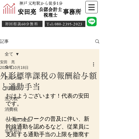
神戸 元町駅から徒歩1分
公認会計士
安田亮 事務所
​税理士
初回相談60分無料
​Tel:080-2395-2023
記事
全て
安田 亮
全て
2024年10月18日
外形標準課税の報酬給与額
お知らせ
と通勤手当
所得税
おはようございます！代表の安田
法人税
です。
消費税
リモートワークの普及に伴い、新
その他の税金
幹線通勤を認めるなど、従業員に
企業会計
支給する通勤手当の上限を撤廃す