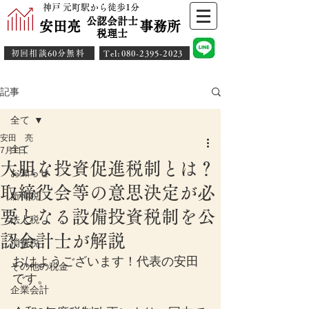
神戸 元町駅から徒歩1分
公認会計士
安田亮 事務所
​税理士
初回相談60分無料
​Tel:080-2395-2023
記事
全て
安田 亮
全て
7月1日
大胆な投資促進税制とは？
お知らせ
取締役会等の意思決定が必
所得税
要となる設備投資税制を公
法人税
認会計士が解説
消費税
おはようございます！代表の安田
その他の税金
です。
企業会計