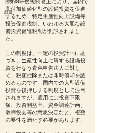
令和8年度税制改正により、国内で
プライベート
高付加価値化型の設備投資を促進
経営
するため、特定生産性向上設備等
投資促進税制、いわゆる大胆な設
備投資促進税制が創設されまし
た。
この制度は、一定の投資計画に基
づき、生産性向上に資する設備投
資を行なう青色申告法人に対し
て、税額控除または即時償却を認
めるものです。国内での大型設備
投資を後押しする制度として注目
されますが、適用には投資下限
額、投資利益率、資金調達計画、
取締役会等の意思決定など、複数
の要件を満たす必要があります。