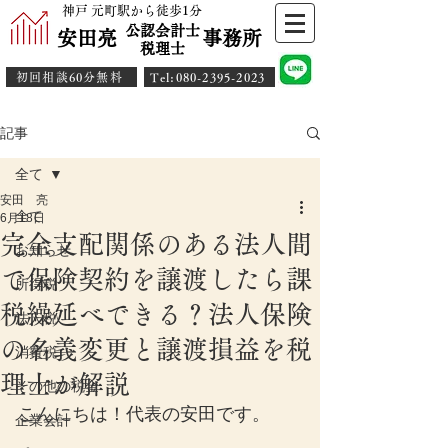
神戸 元町駅から徒歩1分
公認会計士
安田亮 事務所
​税理士
初回相談60分無料
​Tel:080-2395-2023
記事
全て
安田 亮
全て
6月18日
完全支配関係のある法人間
お知らせ
で保険契約を譲渡したら課
所得税
税繰延べできる？法人保険
法人税
の名義変更と譲渡損益を税
消費税
理士が解説
その他の税金
こんにちは！代表の安田です。
企業会計