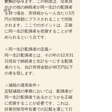
要素となります。この制度は、従業員
プライベート
やその他の納税者が同一生計の配偶者
経営
を持つ場合、所得税から一人当たり3万
円が控除額にプラスされることで控除
されます。ここでのポイントは、正確
に同一生計配偶者を把握することが求
められるという点です。
＜同一生計配偶者の定義＞
同一生計配偶者とは、その年の12月31
日現在で納税者と生計を一にする配偶
者のうち、合計所得金額が48万円以下
の者を指します。
＜減税の適用条件＞
定額減税の事務においては、配偶者が
同一生計配偶者であるかどうかを正確
に把握することが必要です。これは、
扶養控除等申告書での記載を通じて行