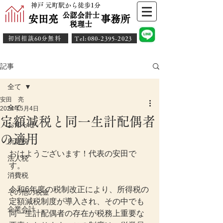
神戸 元町駅から徒歩1分
公認会計士
安田亮 事務所
​税理士
初回相談60分無料
​Tel:080-2395-2023
記事
全て
安田 亮
全て
2024年5月4日
定額減税と同一生計配偶者
お知らせ
の適用
所得税
おはようございます！代表の安田で
法人税
す。
消費税
令和6年度の税制改正により、所得税の
その他の税金
定額減税制度が導入され、その中でも
企業会計
同一生計配偶者の存在が税務上重要な