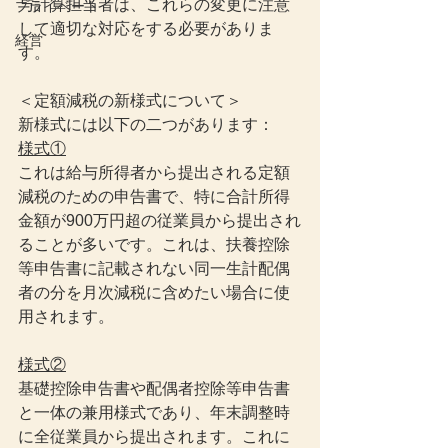
与計算担当者は、これらの変更に注意
プライベート
して適切な対応をする必要がありま
経営
す。
＜定額減税の新様式について＞
新様式には以下の二つがあります：
様式①
これは給与所得者から提出される定額
減税のための申告書で、特に合計所得
金額が900万円超の従業員から提出され
ることが多いです。これは、扶養控除
等申告書に記載されない同一生計配偶
者の分を月次減税に含めたい場合に使
用されます。
様式②
基礎控除申告書や配偶者控除等申告書
と一体の兼用様式であり、年末調整時
に全従業員から提出されます。これに