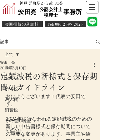
神戸 元町駅から徒歩1分
公認会計士
安田亮 事務所
​税理士
初回相談60分無料
​Tel:080-2395-2023
記事
全て
安田 亮
全て
2024年6月10日
定額減税の新様式と保存期
お知らせ
間のガイドライン
所得税
おはようございます！代表の安田で
法人税
す。
消費税
2024年に行なわれる定額減税のための
その他の税金
新しい申告書様式と保存期間について
企業会計
の重要な変更があります。事業主や給