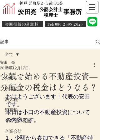
神戸 元町駅から徒歩1分
公認会計士
安田亮 事務所
​税理士
初回相談60分無料
​Tel:080-2395-2023
記事
全て
安田 亮
全て
2025年12月17日
少額で始める不動産投資―
お知らせ
分配金の税金はどうなる？
所得税
おはようございます！代表の安田
法人税
です。
消費税
本日は
小口の不動産投資について
の内容です。
その他の税金
企業会計
1．少額から参加できる「不動産特