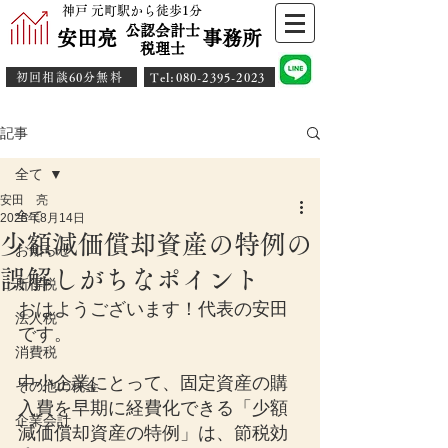
神戸 元町駅から徒歩1分
公認会計士
安田亮 事務所
​税理士
初回相談60分無料
​Tel:080-2395-2023
記事
全て
安田 亮
全て
2025年8月14日
少額減価償却資産の特例の
お知らせ
誤解しがちなポイント
所得税
おはようございます！代表の安田
法人税
です。
消費税
中小企業にとって、固定資産の購
その他の税金
入費を早期に経費化できる「少額
企業会計
減価償却資産の特例」は、節税効