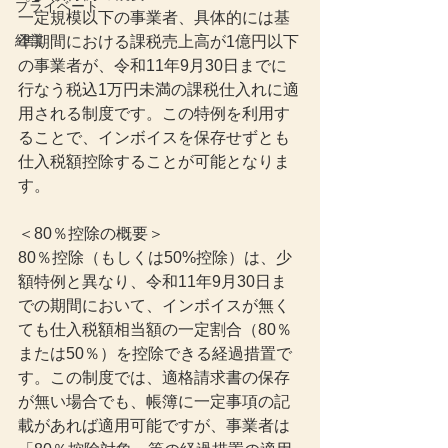
プライベート
一定規模以下の事業者、具体的には基
経営
準期間における課税売上高が1億円以下
の事業者が、令和11年9月30日までに
行なう税込1万円未満の課税仕入れに適
用される制度です。この特例を利用す
ることで、インボイスを保存せずとも
仕入税額控除することが可能となりま
す。
＜80％控除の概要＞
80％控除（もしくは50%控除）は、少
額特例と異なり、令和11年9月30日ま
での期間において、インボイスが無く
ても仕入税額相当額の一定割合（80％
または50％）を控除できる経過措置で
す。この制度では、適格請求書の保存
が無い場合でも、帳簿に一定事項の記
載があれば適用可能ですが、事業者は