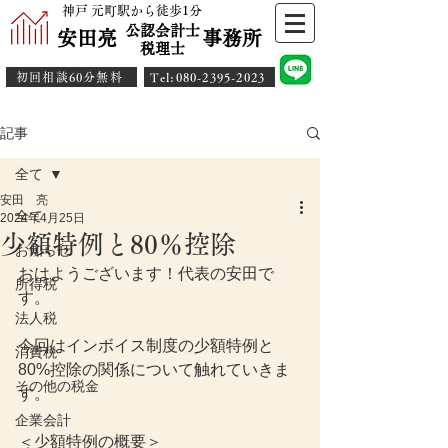
神戸 元町駅から徒歩1分
公認会計士
安田亮 事務所
​税理士
初回相談60分無料
​Tel:080-2395-2023
記事
全て
安田 亮
全て
2024年4月25日
少額特例と80％控除
お知らせ
おはようございます！代表の安田で
所得税
す。
法人税
今回はインボイス制度の少額特例と
消費税
80%控除の関係について触れていきま
その他の税金
す。
企業会計
＜少額特例の概要＞