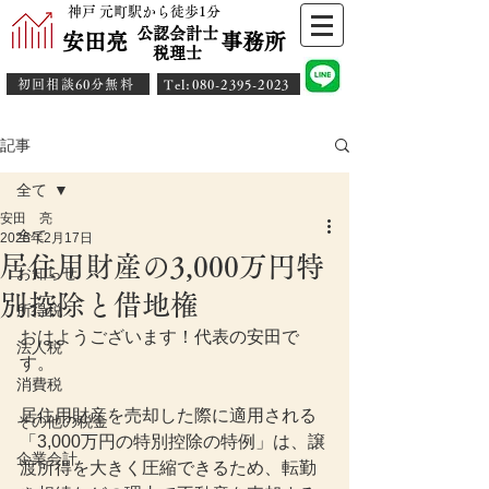
神戸 元町駅から徒歩1分
公認会計士
安田亮 事務所
​税理士
初回相談60分無料
​Tel:080-2395-2023
記事
全て
安田 亮
全て
2025年2月17日
居住用財産の3,000万円特
お知らせ
別控除と借地権
所得税
おはようございます！代表の安田で
法人税
す。
消費税
居住用財産を売却した際に適用される
その他の税金
「3,000万円の特別控除の特例」は、譲
企業会計
渡所得を大きく圧縮できるため、転勤