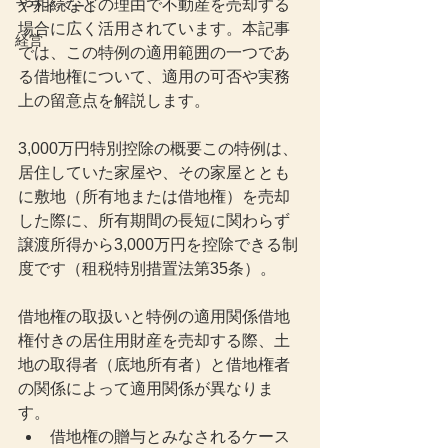
や相続などの理由で不動産を売却する
プライベート
場合に広く活用されています。本記事
経営
では、この特例の適用範囲の一つであ
る借地権について、適用の可否や実務
上の留意点を解説します。
3,000万円特別控除の概要この特例は、
居住していた家屋や、その家屋ととも
に敷地（所有地または借地権）を売却
した際に、所有期間の長短に関わらず
譲渡所得から3,000万円を控除できる制
度です（租税特別措置法第35条）。
借地権の取扱いと特例の適用関係借地
権付きの居住用財産を売却する際、土
地の取得者（底地所有者）と借地権者
の関係によって適用関係が異なりま
す。
借地権の贈与とみなされるケース